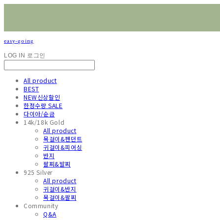
easy-going
LOG IN
로그인
All product
BEST
NEW신상할인
한정수량 SALE
다이아/순금
14k/18k Gold
All product
목걸이&펜던트
귀걸이&피어싱
반지
팔찌&발찌
925 Silver
All product
귀걸이&반지
목걸이&팔찌
Community
Q&A