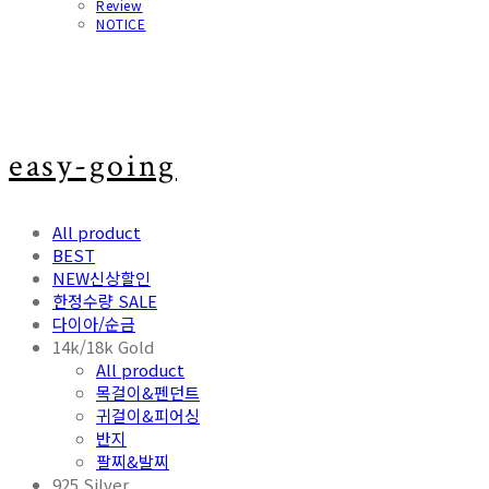
Review
NOTICE
easy-going
All product
BEST
NEW신상할인
한정수량 SALE
다이아/순금
14k/18k Gold
All product
목걸이&펜던트
귀걸이&피어싱
반지
팔찌&발찌
925 Silver