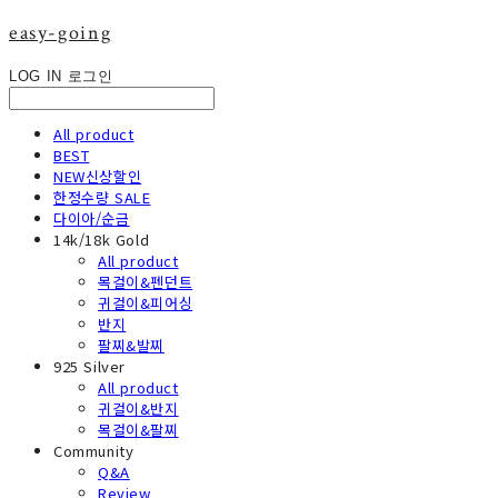
easy-going
LOG IN
로그인
All product
BEST
NEW신상할인
한정수량 SALE
다이아/순금
14k/18k Gold
All product
목걸이&펜던트
귀걸이&피어싱
반지
팔찌&발찌
925 Silver
All product
귀걸이&반지
목걸이&팔찌
Community
Q&A
Review