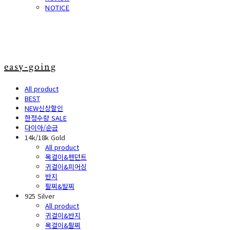
NOTICE
easy-going
All product
BEST
NEW신상할인
한정수량 SALE
다이아/순금
14k/18k Gold
All product
목걸이&펜던트
귀걸이&피어싱
반지
팔찌&발찌
925 Silver
All product
귀걸이&반지
목걸이&팔찌