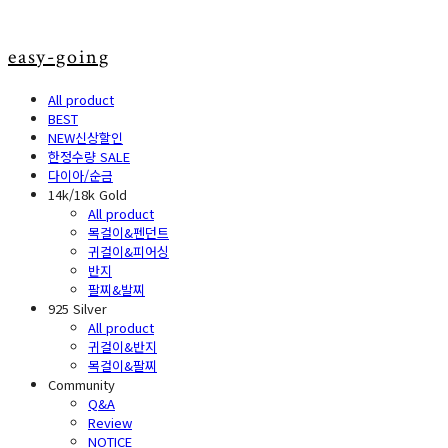
easy-going
All product
BEST
NEW신상할인
한정수량 SALE
다이아/순금
14k/18k Gold
All product
목걸이&펜던트
귀걸이&피어싱
반지
팔찌&발찌
925 Silver
All product
귀걸이&반지
목걸이&팔찌
Community
Q&A
Review
NOTICE