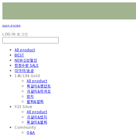
easy-going
LOG IN
로그인
All product
BEST
NEW신상할인
한정수량 SALE
다이아/순금
14k/18k Gold
All product
목걸이&펜던트
귀걸이&피어싱
반지
팔찌&발찌
925 Silver
All product
귀걸이&반지
목걸이&팔찌
Community
Q&A