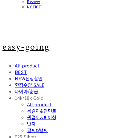
Review
NOTICE
easy-going
All product
BEST
NEW신상할인
한정수량 SALE
다이아/순금
14k/18k Gold
All product
목걸이&펜던트
귀걸이&피어싱
반지
팔찌&발찌
925 Silver