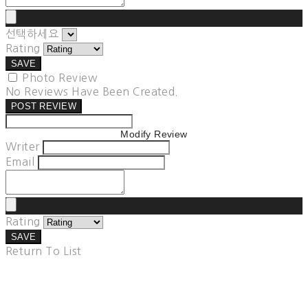
선택하세요
Rating
SAVE
Photo Review
No Reviews Have Been Created.
POST REVIEW
Modify Review
Writer
Email
Rating
SAVE
Return To List