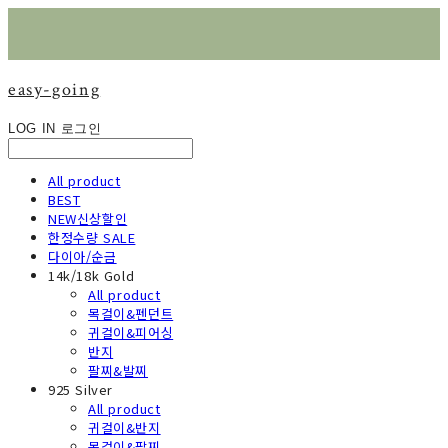
easy-going
LOG IN
로그인
All product
BEST
NEW신상할인
한정수량 SALE
다이아/순금
14k/18k Gold
All product
목걸이&펜던트
귀걸이&피어싱
반지
팔찌&발찌
925 Silver
All product
귀걸이&반지
목걸이&팔찌