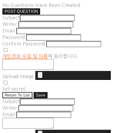
No Questions Have Been Created.
POST QUESTION
Subject
Writer
Email
Password
Confirm Password
개인정보 수집 및 이용
에 동의합니다.
Upload Image
Set secret
Return To List
Save
Subject
Writer
Email