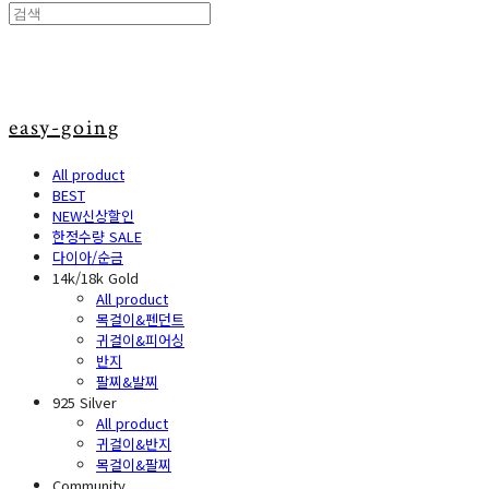
easy-going
All product
BEST
NEW신상할인
한정수량 SALE
다이아/순금
14k/18k Gold
All product
목걸이&펜던트
귀걸이&피어싱
반지
팔찌&발찌
925 Silver
All product
귀걸이&반지
목걸이&팔찌
Community