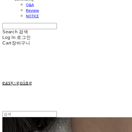
Q&A
Review
NOTICE
Search
검색
Log In
로그인
Cart
장바구니
easy-going