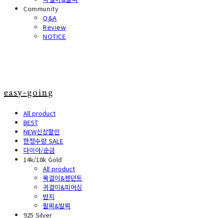
Community
Q&A
Review
NOTICE
easy-going
All product
BEST
NEW신상할인
한정수량 SALE
다이아/순금
14k/18k Gold
All product
목걸이&펜던트
귀걸이&피어싱
반지
팔찌&발찌
925 Silver