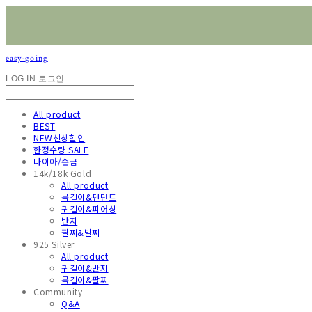
easy-going
LOG IN
로그인
All product
BEST
NEW신상할인
한정수량 SALE
다이아/순금
14k/18k Gold
All product
목걸이&펜던트
귀걸이&피어싱
반지
팔찌&발찌
925 Silver
All product
귀걸이&반지
목걸이&팔찌
Community
Q&A