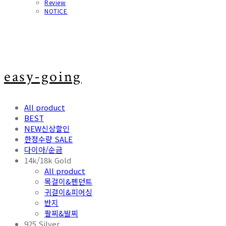
Review
NOTICE
easy-going
All product
BEST
NEW신상할인
한정수량 SALE
다이아/순금
14k/18k Gold
All product
목걸이&펜던트
귀걸이&피어싱
반지
팔찌&발찌
925 Silver