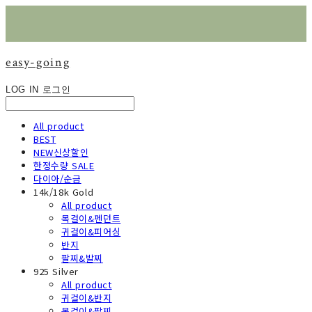
easy-going
LOG IN
로그인
All product
BEST
NEW신상할인
한정수량 SALE
다이아/순금
14k/18k Gold
All product
목걸이&펜던트
귀걸이&피어싱
반지
팔찌&발찌
925 Silver
All product
귀걸이&반지
목걸이&팔찌