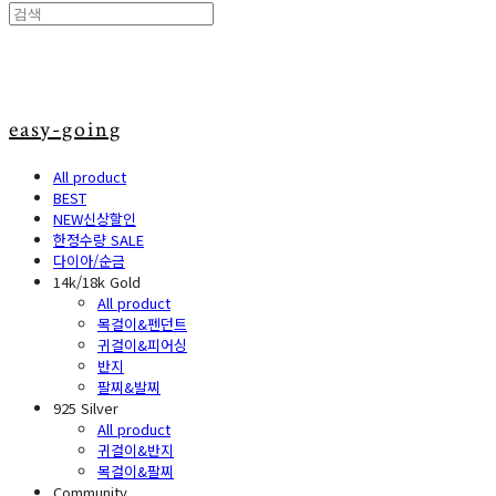
easy-going
All product
BEST
NEW신상할인
한정수량 SALE
다이아/순금
14k/18k Gold
All product
목걸이&펜던트
귀걸이&피어싱
반지
팔찌&발찌
925 Silver
All product
귀걸이&반지
목걸이&팔찌
Community