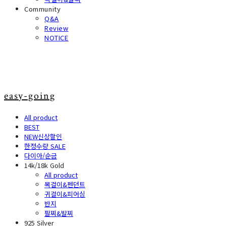
Community
Q&A
Review
NOTICE
easy-going
All product
BEST
NEW신상할인
한정수량 SALE
다이아/순금
14k/18k Gold
All product
목걸이&펜던트
귀걸이&피어싱
반지
팔찌&발찌
925 Silver