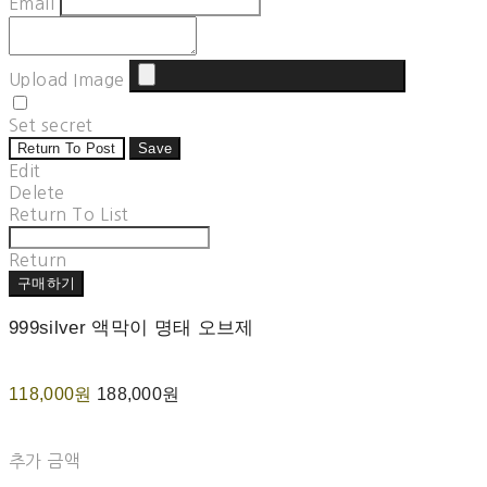
Email
Upload Image
Set secret
Return To Post
Save
Edit
Delete
Return To List
Return
구매하기
999silver 액막이 명태 오브제
118,000원
188,000원
추가 금액