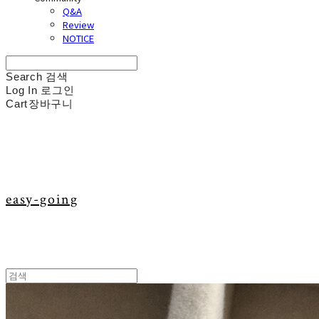
Q&A
Review
NOTICE
Search
검색
Log In
로그인
Cart
장바구니
easy-going