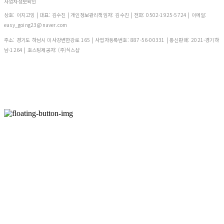
사업자정보확인
상호: 이지고잉 | 대표: 김수진 | 개인정보관리책임자: 김수진 | 전화: 0502-1925-5724 | 이메일:
easy_going23@naver.com
주소: 경기도 하남시 미사강변한강로 165 | 사업자등록번호:
887-56-00331
| 통신판매:
2021-경기하
남-1264
| 호스팅제공자: (주)식스샵