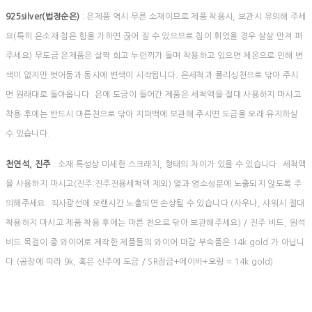
925silver(법정순은)
: 은제품 역시 무른 소재이므로 제품 착용시, 보관시 유의해 주세
요(특히 은소재 침은 힘을 가하면 끊어 질 수 있으므로 침이 휘었을 경우 살살 만져 펴
주세요) 무도금 은제품은 살짝 희고 누런끼가 돌며 착용하고 있으면 체온으로 인해 변
색이 없지만 벗어둠과 동시에 변색이 시작됩니다. 은세척과 폴리싱천으로 닦아 주시
면 원래대로 돌아옵니다. 은에 도금이 들어간 제품은 세척액을 절대 사용하지 마시고
착용 후에는 반드시 마른천으로 닦아 지퍼백에 보관해 주시면 도금을 오래 유지하실
수 있습니다.
천연석, 진주
: 소재 특성상 미세한 스크래치, 형태의 차이가 있을 수 있습니다. 세척액
을 사용하지 마시고(진주:진주전용세척액 제외) 열과 염소성분에 노출되지 않도록 주
의해주세요. 직사광선에 오랜시간 노출되면 손상될 수 있습니다 (사우나, 샤워시 절대
착용하지 마시고 제품 착용 후에는 마른 천으로 닦아 보관해주세요) / 진주 비드, 원석
비드 목걸이 중 와이어로 제작한 제품들의 와이어 마감 부속품은 14k gold 가 아닙니
다.(공장에 따라 9k, 혹은 신주에 도금 / SR잠금+에이바+오링 = 14k gold)