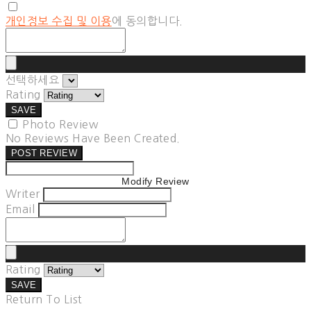
개인정보 수집 및 이용
에 동의합니다.
선택하세요
Rating
SAVE
Photo Review
No Reviews Have Been Created.
POST REVIEW
Modify Review
Writer
Email
Rating
SAVE
Return To List