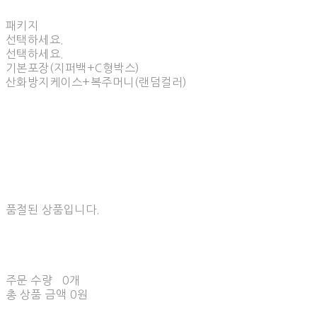
패키지
선택하세요.
선택하세요.
기본포장(지퍼백+C형박스)
산화방지케이스+복주머니(랜덤컬러)
품절된 상품입니다.
주문 수량
0개
총 상품 금액
0원