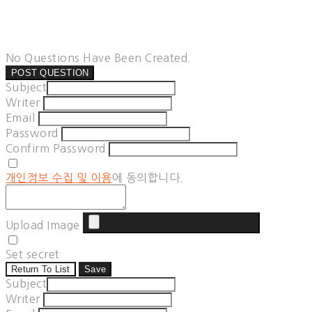
No Questions Have Been Created.
POST QUESTION
Subject
Writer
Email
Password
Confirm Password
개인정보 수집 및 이용
에 동의합니다.
Upload Image
Set secret
Return To List
Save
Subject
Writer