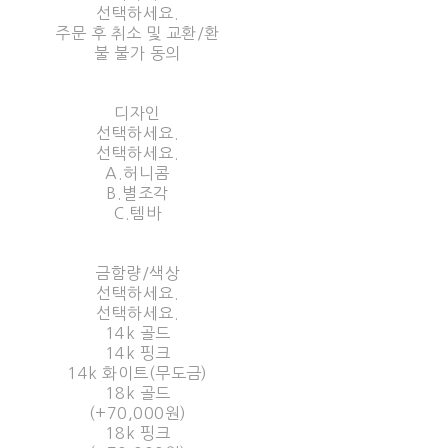
선택하세요.
주문 후 취소 및 교환/환
불 불가 동의
디자인
선택하세요.
선택하세요.
A.허니콤
B.별조각
C.템바
금함량/색상
선택하세요.
선택하세요.
14k 골드
14k 핑크
14k 화이트(무도금)
18k 골드
(+70,000원)
18k 핑크