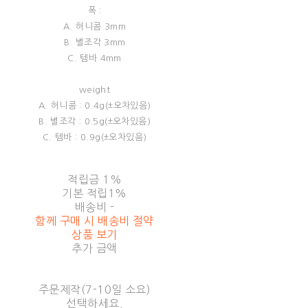
폭 :
A. 허니콤 3mm
B. 별조각 3mm
C. 템바 4mm
weight
A. 허니콤 : 0.4g(±오차있음)
B. 별조각 : 0.5g(±오차있음)
C. 템바 : 0.9g(±오차있음)
적립금
1%
기본 적립
1%
배송비
-
함께 구매 시 배송비 절약
상품 보기
추가 금액
주문제작(7-10일 소요)
선택하세요.