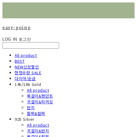
easy-going
LOG IN
로그인
All product
BEST
NEW신상할인
한정수량 SALE
다이아/순금
14k/18k Gold
All product
목걸이&펜던트
귀걸이&피어싱
반지
팔찌&발찌
925 Silver
All product
귀걸이&반지
목걸이&팔찌