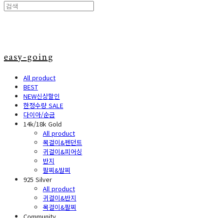
easy-going
All product
BEST
NEW신상할인
한정수량 SALE
다이아/순금
14k/18k Gold
All product
목걸이&펜던트
귀걸이&피어싱
반지
팔찌&발찌
925 Silver
All product
귀걸이&반지
목걸이&팔찌
Community