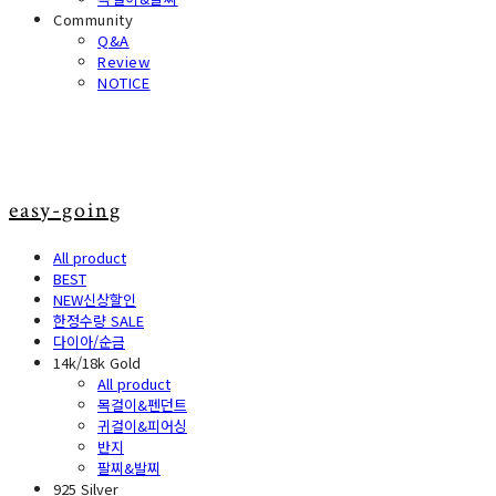
Community
Q&A
Review
NOTICE
easy-going
All product
BEST
NEW신상할인
한정수량 SALE
다이아/순금
14k/18k Gold
All product
목걸이&펜던트
귀걸이&피어싱
반지
팔찌&발찌
925 Silver