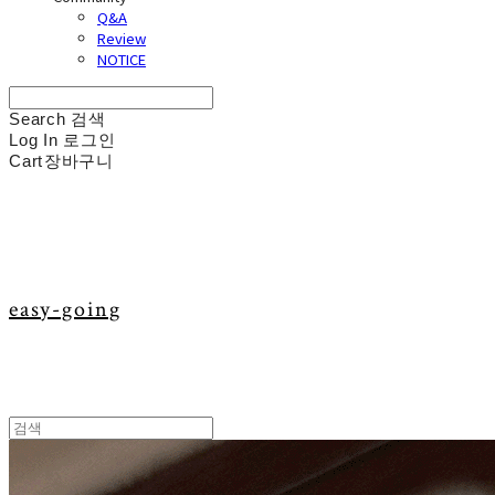
Q&A
Review
NOTICE
Search
검색
Log In
로그인
Cart
장바구니
easy-going