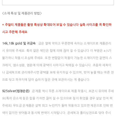
<소재 특성 및 제품관리 방법>
* 주얼리 제품들은 촬영 특성상 확대되어 보일 수 있습니다 실측 사이즈를 꼭 확인하
시고 주문해 주세요
14k,18k gold 및 귀금속
: 금은 열에 약하고 무른편에 속하는 소재이므로 제품관리
시 유의해 주세요. 특히 얇은 체인은 힘에 의해 끊어 질 수 있습니다 이 부분은 a/s가
불가하니 착용시 조심해 주세요. 또한 변함없이 착용이 가능한 소재이지만 겉면의 스
크레치, 염소성분, 염분에 의해 광택이 사라지고 탁해질 수 있습니다. 초음파 세척이
나 금세척으로 관리해주시면 광택을 오래 유지하실 수 있으며, 벗어 놓을 때는 마른 천
으로 닦고 파우치에 담아 습하지 않은 곳에 보관하시는 게 좋습니다.
925silver(법정순은)
: 은제품 역시 무른 소재이므로 제품 착용시, 보관시 유의해 주세
요(특히 은소재 침은 힘을 가하면 끊어 질 수 있으므로 침이 휘었을 경우 살살 만져 펴
주세요) 무도금 은제품은 살짝 희고 누런끼가 돌며 착용하고 있으면 체온으로 인해 변
색이 없지만 벗어둠과 동시에 변색이 시작됩니다. 은세척과 폴리싱천으로 닦아 주시