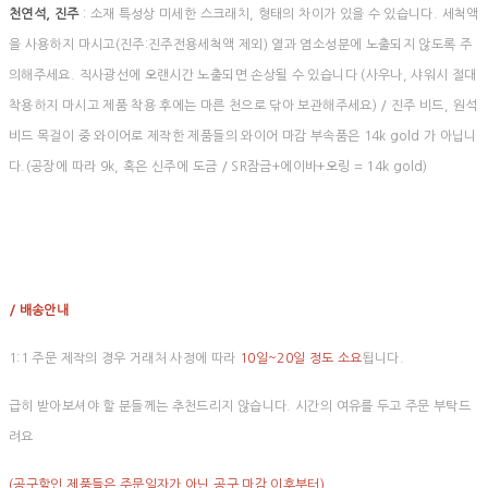
천연석, 진주
: 소재 특성상 미세한 스크래치, 형태의 차이가 있을 수 있습니다. 세척액
을 사용하지 마시고(진주:진주전용세척액 제외) 열과 염소성분에 노출되지 않도록 주
의해주세요. 직사광선에 오랜시간 노출되면 손상될 수 있습니다 (사우나, 샤워시 절대
착용하지 마시고 제품 착용 후에는 마른 천으로 닦아 보관해주세요) / 진주 비드, 원석
비드 목걸이 중 와이어로 제작한 제품들의 와이어 마감 부속품은 14k gold 가 아닙니
다.(공장에 따라 9k, 혹은 신주에 도금 / SR잠금+에이바+오링 = 14k gold)
/ 배송안내
1:1 주문 제작의 경우 거래처 사정에 따라
10일~20일 정도 소요
됩니다.
급히 받아보셔야 할 분들께는 추천드리지 않습니다. 시간의 여유를 두고 주문 부탁드
려요
(공구할인 제품들은 주문일자가 아닌 공구 마감 이후부터)