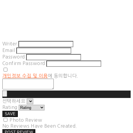
Writer
Email
Password
Confirm Password
개인정보 수집 및 이용
에 동의합니다.
선택하세요
Rating
SAVE
Photo Review
No Reviews Have Been Created.
POST REVIEW