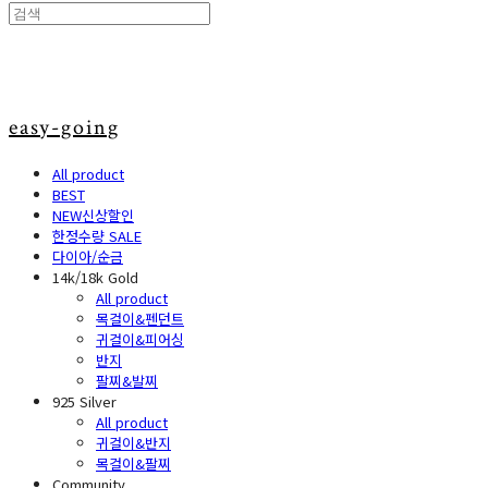
easy-going
All product
BEST
NEW신상할인
한정수량 SALE
다이아/순금
14k/18k Gold
All product
목걸이&펜던트
귀걸이&피어싱
반지
팔찌&발찌
925 Silver
All product
귀걸이&반지
목걸이&팔찌
Community