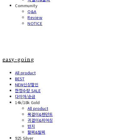
Community
Q&A
Review
NOTICE
easy-going
All product
BEST
NEW신상할인
한정수량 SALE
다이아/순금
14k/18k Gold
All product
목걸이&펜던트
귀걸이&피어싱
반지
팔찌&발찌
925 Silver