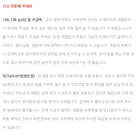
시고 주문해 주세요
14k,18k gold 및 귀금속
: 금은 열에 약하고 무른편에 속하는 소재이므로 제품관리
시 유의해 주세요. 특히 얇은 체인은 힘에 의해 끊어 질 수 있습니다 이 부분은 a/s가
불가하니 착용시 조심해 주세요. 또한 변함없이 착용이 가능한 소재이지만 겉면의 스
크레치, 염소성분, 염분에 의해 광택이 사라지고 탁해질 수 있습니다. 초음파 세척이
나 금세척으로 관리해주시면 광택을 오래 유지하실 수 있으며, 벗어 놓을 때는 마른 천
으로 닦고 파우치에 담아 습하지 않은 곳에 보관하시는 게 좋습니다.
925silver(법정순은)
: 은제품 역시 무른 소재이므로 제품 착용시, 보관시 유의해 주세
요(특히 은소재 침은 힘을 가하면 끊어 질 수 있으므로 침이 휘었을 경우 살살 만져 펴
주세요) 무도금 은제품은 살짝 희고 누런끼가 돌며 착용하고 있으면 체온으로 인해 변
색이 없지만 벗어둠과 동시에 변색이 시작됩니다. 은세척과 폴리싱천으로 닦아 주시
면 원래대로 돌아옵니다. 은에 도금이 들어간 제품은 세척액을 절대 사용하지 마시고
착용 후에는 반드시 마른천으로 닦아 지퍼백에 보관해 주시면 도금을 오래 유지하실
수 있습니다.