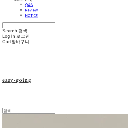
Q&A
Review
NOTICE
Search
검색
Log In
로그인
Cart
장바구니
easy-going