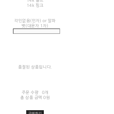
14k 골드
14k 핑크
각인없음(민자) or 알파
벳(대문자 1자)
품절된 상품입니다.
주문 수량
0개
총 상품 금액
0원
구매하기