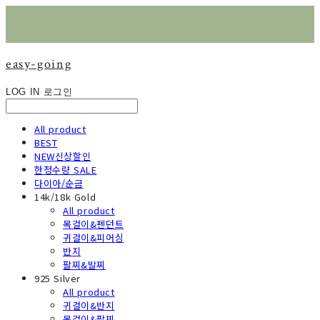
easy-going
LOG IN
로그인
All product
BEST
NEW신상할인
한정수량 SALE
다이아/순금
14k/18k Gold
All product
목걸이&펜던트
귀걸이&피어싱
반지
팔찌&발찌
925 Silver
All product
귀걸이&반지
목걸이&팔찌