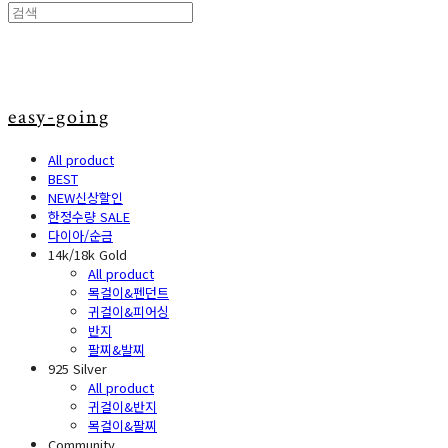
easy-going
All product
BEST
NEW신상할인
한정수량 SALE
다이아/순금
14k/18k Gold
All product
목걸이&펜던트
귀걸이&피어싱
반지
팔찌&발찌
925 Silver
All product
귀걸이&반지
목걸이&팔찌
Community