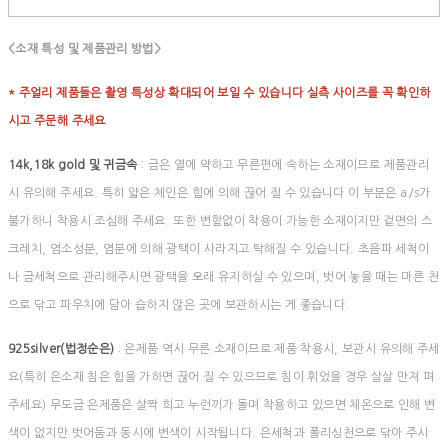
<소재 특성 및 제품관리 방법>
* 주얼리 제품들은 촬영 특성상 확대되어 보일 수 있습니다 실측 사이즈를 꼭 확인하
시고 주문해 주세요
14k,18k gold 및 귀금속
: 금은 열에 약하고 무른편에 속하는 소재이므로 제품관리
시 유의해 주세요. 특히 얇은 체인은 힘에 의해 끊어 질 수 있습니다 이 부분은 a/s가
불가하니 착용시 조심해 주세요. 또한 변함없이 착용이 가능한 소재이지만 겉면의 스
크레치, 염소성분, 염분에 의해 광택이 사라지고 탁해질 수 있습니다. 초음파 세척이
나 금세척으로 관리해주시면 광택을 오래 유지하실 수 있으며, 벗어 놓을 때는 마른 천
으로 닦고 파우치에 담아 습하지 않은 곳에 보관하시는 게 좋습니다.
925silver(법정순은)
: 은제품 역시 무른 소재이므로 제품 착용시, 보관시 유의해 주세
요(특히 은소재 침은 힘을 가하면 끊어 질 수 있으므로 침이 휘었을 경우 살살 만져 펴
주세요) 무도금 은제품은 살짝 희고 누런끼가 돌며 착용하고 있으면 체온으로 인해 변
색이 없지만 벗어둠과 동시에 변색이 시작됩니다. 은세척과 폴리싱천으로 닦아 주시