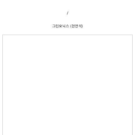
/
그린오닉스 (천연석)