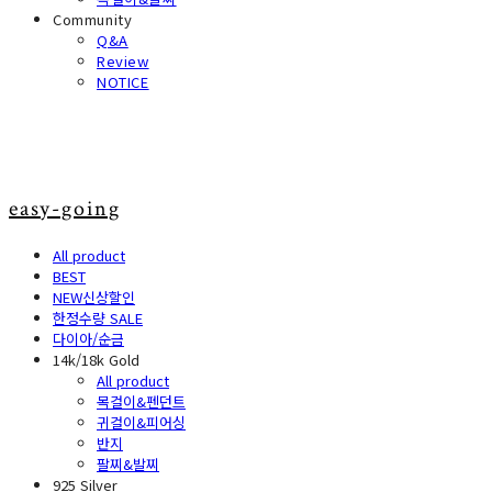
Community
Q&A
Review
NOTICE
easy-going
All product
BEST
NEW신상할인
한정수량 SALE
다이아/순금
14k/18k Gold
All product
목걸이&펜던트
귀걸이&피어싱
반지
팔찌&발찌
925 Silver