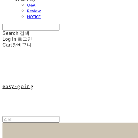
Q&A
Review
NOTICE
Search
검색
Log In
로그인
Cart
장바구니
easy-going