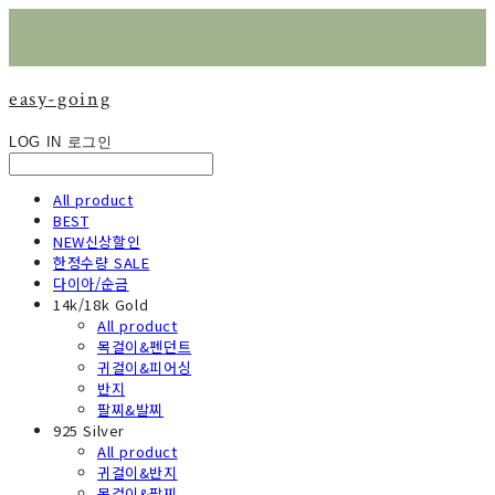
easy-going
LOG IN
로그인
All product
BEST
NEW신상할인
한정수량 SALE
다이아/순금
14k/18k Gold
All product
목걸이&펜던트
귀걸이&피어싱
반지
팔찌&발찌
925 Silver
All product
귀걸이&반지
목걸이&팔찌