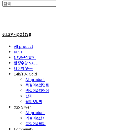
easy-going
All product
BEST
NEW신상할인
한정수량 SALE
다이아/순금
14k/18k Gold
All product
목걸이&펜던트
귀걸이&피어싱
반지
팔찌&발찌
925 Silver
All product
귀걸이&반지
목걸이&팔찌
Community