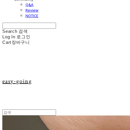
Q&A
Review
NOTICE
Search
검색
Log In
로그인
Cart
장바구니
easy-going