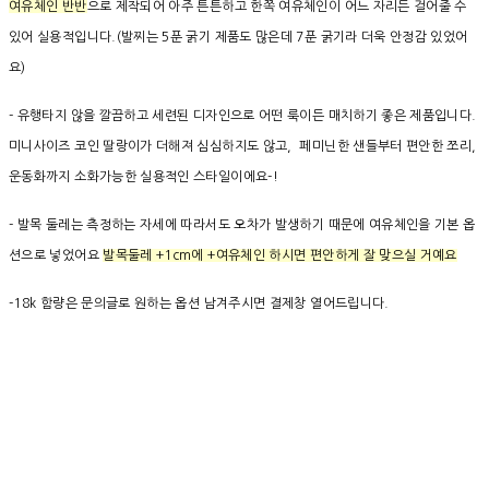
여유체인 반반
으로 제작되어 아주 튼튼하고 한쪽 여유체인이 어느 자리든 걸어줄 수
있어 실용적입니다.(발찌는 5푼 굵기 제품도 많은데 7푼 굵기라 더욱 안정감 있었어
요)
- 유행타지 않을 깔끔하고 세련된 디자인으로 어떤 룩이든 매치하기 좋은 제품입니다.
미니사이즈 코인 딸랑이가 더해져 심심하지도 않고, 페미닌한 샌들부터 편안한 쪼리,
운동화까지 소화가능한 실용적인 스타일이에요-!
- 발목 둘레는 측정하는 자세에 따라서도 오차가 발생하기 때문에 여유체인을 기본 옵
션으로 넣었어요
발목둘레 +1cm에 +여유체인 하시면 편안하게 잘 맞으실 거예요
-18k 함량은 문의글로 원하는 옵션 남겨주시면 결제창 열어드립니다.