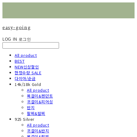
easy-going
LOG IN
로그인
All product
BEST
NEW신상할인
한정수량 SALE
다이아/순금
14k/18k Gold
All product
목걸이&펜던트
귀걸이&피어싱
반지
팔찌&발찌
925 Silver
All product
귀걸이&반지
목걸이&팔찌