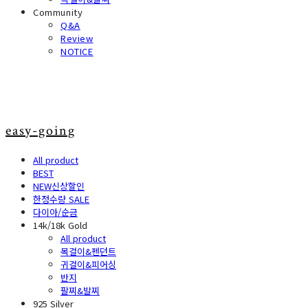
Community
Q&A
Review
NOTICE
easy-going
All product
BEST
NEW신상할인
한정수량 SALE
다이아/순금
14k/18k Gold
All product
목걸이&펜던트
귀걸이&피어싱
반지
팔찌&발찌
925 Silver