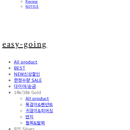
Review
NOTICE
easy-going
All product
BEST
NEW신상할인
한정수량 SALE
다이아/순금
14k/18k Gold
All product
목걸이&펜던트
귀걸이&피어싱
반지
팔찌&발찌
925 Silver