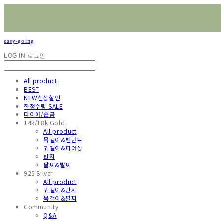
easy-going
LOG IN
로그인
All product
BEST
NEW신상할인
한정수량 SALE
다이아/순금
14k/18k Gold
All product
목걸이&펜던트
귀걸이&피어싱
반지
팔찌&발찌
925 Silver
All product
귀걸이&반지
목걸이&팔찌
Community
Q&A