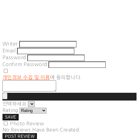
Writer
Email
Password
Confirm Password
개인정보 수집 및 이용
에 동의합니다.
선택하세요
Rating
SAVE
Photo Review
No Reviews Have Been Created.
POST REVIEW