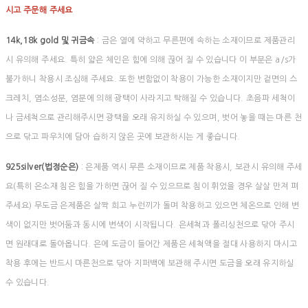
시고 주문해 주세요
14k,18k gold 및 귀금속
: 금은 열에 약하고 무른편에 속하는 소재이므로 제품관리
시 유의해 주세요. 특히 얇은 체인은 힘에 의해 끊어 질 수 있습니다 이 부분은 a/s가
불가하니 착용시 조심해 주세요. 또한 변함없이 착용이 가능한 소재이지만 겉면의 스
크레치, 염소성분, 염분에 의해 광택이 사라지고 탁해질 수 있습니다. 초음파 세척이
나 금세척으로 관리해주시면 광택을 오래 유지하실 수 있으며, 벗어 놓을 때는 마른 천
으로 닦고 파우치에 담아 습하지 않은 곳에 보관하시는 게 좋습니다.
925silver(법정순은)
: 은제품 역시 무른 소재이므로 제품 착용시, 보관시 유의해 주세
요(특히 은소재 침은 힘을 가하면 끊어 질 수 있으므로 침이 휘었을 경우 살살 만져 펴
주세요) 무도금 은제품은 살짝 희고 누런끼가 돌며 착용하고 있으면 체온으로 인해 변
색이 없지만 벗어둠과 동시에 변색이 시작됩니다. 은세척과 폴리싱천으로 닦아 주시
면 원래대로 돌아옵니다. 은에 도금이 들어간 제품은 세척액을 절대 사용하지 마시고
착용 후에는 반드시 마른천으로 닦아 지퍼백에 보관해 주시면 도금을 오래 유지하실
수 있습니다.