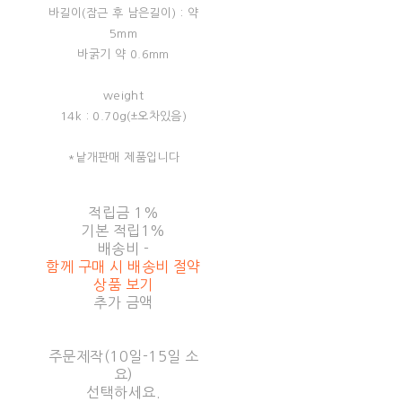
바길이(잠근 후 남은길이) : 약
5mm
바굵기 약 0.6mm
weight
14k : 0.70g(±오차있음)
*낱개판매 제품입니다
적립금
1%
기본 적립
1%
배송비
-
함께 구매 시 배송비 절약
상품 보기
추가 금액
주문제작(10일-15일 소
요)
선택하세요.