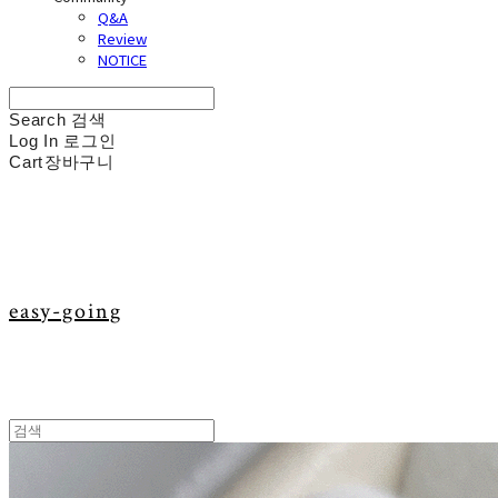
Q&A
Review
NOTICE
Search
검색
Log In
로그인
Cart
장바구니
easy-going