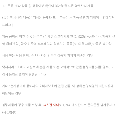
1:1 주문 제작 상품 및 착용여부 확인이 불가능한 모든 악세사리 제품.
(특히 악세사리 제품은 위생상 문제와 모든 분들이 새 제품을 받기 위함이니 양해부탁
드려요.)
제품 공정상 어쩔 수 없는 부분 (미세한 스크레치와 얼룩, 925silver와 14k 제품의 살
짝 휘어진 침, 담수 진주의 스크레치와 형태차이 등등 )에 의한 교환/반품은 불가함.
사용 또는 착용 흔적, 소비자 과실 인하여 상품의 가치가 훼손된 경우
악세사리 : 소비자 과실로 훼손된 제품 또는 고의적으로 만든 불량제품(제품 검수, 포
장시 동영상 촬영이 진행됩니다.)
기타 "전자상거래 등에서의 소비자보호에 관한 법률"이 정하는 청약철회 제한사유에
해당되는 경우
불량제품에 경우 제품 수령 후
24시간 이내
에 Q&A 게시판으로 문의글을 남겨주세요
(사진첨부)