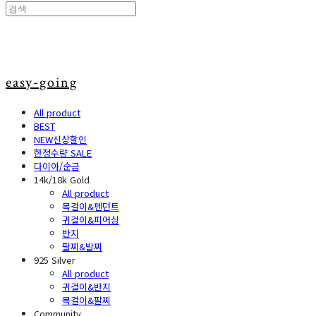
easy-going
All product
BEST
NEW신상할인
한정수량 SALE
다이아/순금
14k/18k Gold
All product
목걸이&펜던트
귀걸이&피어싱
반지
팔찌&발찌
925 Silver
All product
귀걸이&반지
목걸이&팔찌
Community