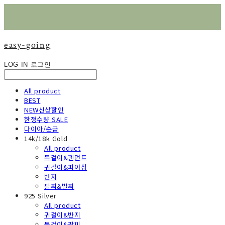
easy-going
LOG IN
로그인
All product
BEST
NEW신상할인
한정수량 SALE
다이아/순금
14k/18k Gold
All product
목걸이&펜던트
귀걸이&피어싱
반지
팔찌&발찌
925 Silver
All product
귀걸이&반지
목걸이&팔찌