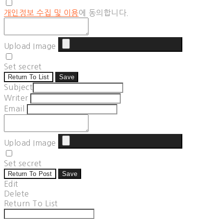
개인정보 수집 및 이용
에 동의합니다.
Upload Image
Set secret
Return To List
Save
Subject
Writer
Email
Upload Image
Set secret
Return To Post
Save
Edit
Delete
Return To List