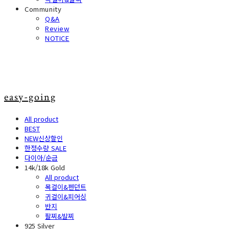
Community
Q&A
Review
NOTICE
easy-going
All product
BEST
NEW신상할인
한정수량 SALE
다이아/순금
14k/18k Gold
All product
목걸이&펜던트
귀걸이&피어싱
반지
팔찌&발찌
925 Silver