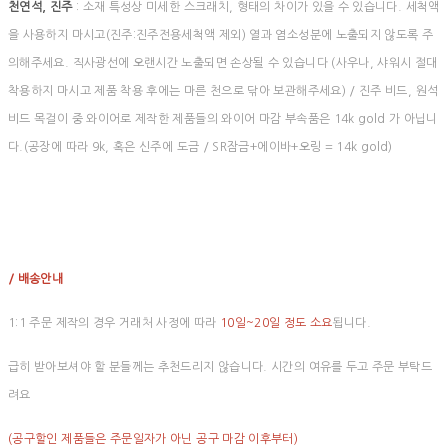
천연석, 진주
: 소재 특성상 미세한 스크래치, 형태의 차이가 있을 수 있습니다. 세척액
을 사용하지 마시고(진주:진주전용세척액 제외) 열과 염소성분에 노출되지 않도록 주
의해주세요. 직사광선에 오랜시간 노출되면 손상될 수 있습니다 (사우나, 샤워시 절대
착용하지 마시고 제품 착용 후에는 마른 천으로 닦아 보관해주세요) / 진주 비드, 원석
비드 목걸이 중 와이어로 제작한 제품들의 와이어 마감 부속품은 14k gold 가 아닙니
다.(공장에 따라 9k, 혹은 신주에 도금 / SR잠금+에이바+오링 = 14k gold)
/ 배송안내
1:1 주문 제작의 경우 거래처 사정에 따라
10일~20일 정도 소요
됩니다.
급히 받아보셔야 할 분들께는 추천드리지 않습니다. 시간의 여유를 두고 주문 부탁드
려요
(공구할인 제품들은 주문일자가 아닌 공구 마감 이후부터)