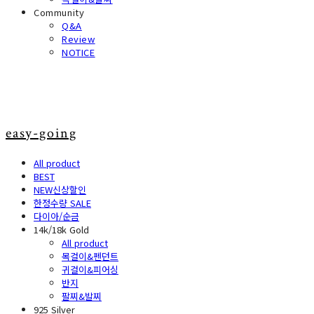
Community
Q&A
Review
NOTICE
easy-going
All product
BEST
NEW신상할인
한정수량 SALE
다이아/순금
14k/18k Gold
All product
목걸이&펜던트
귀걸이&피어싱
반지
팔찌&발찌
925 Silver