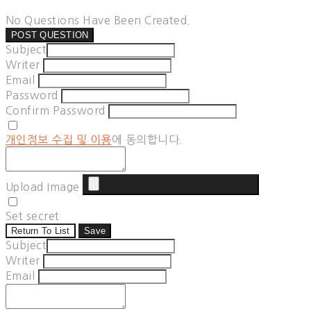
No Questions Have Been Created.
POST QUESTION
Subject
Writer
Email
Password
Confirm Password
개인정보 수집 및 이용
에 동의합니다.
Upload Image
Set secret
Return To List
Save
Subject
Writer
Email