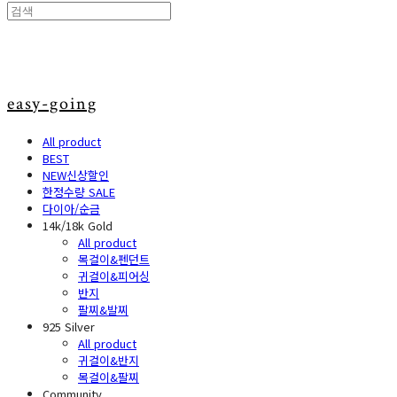
easy-going
All product
BEST
NEW신상할인
한정수량 SALE
다이아/순금
14k/18k Gold
All product
목걸이&펜던트
귀걸이&피어싱
반지
팔찌&발찌
925 Silver
All product
귀걸이&반지
목걸이&팔찌
Community