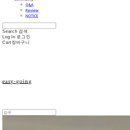
Q&A
Review
NOTICE
Search
검색
Log In
로그인
Cart
장바구니
easy-going