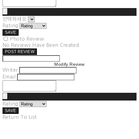
선택하세요
Rating
SAVE
Photo Review
No Reviews Have Been Created.
POST REVIEW
Modify Review
Writer
Email
Rating
SAVE
Return To List