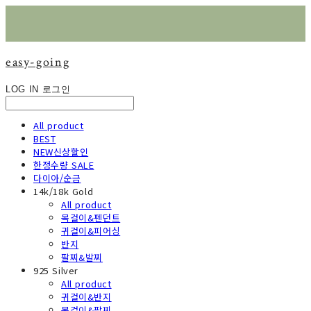
easy-going
LOG IN
로그인
All product
BEST
NEW신상할인
한정수량 SALE
다이아/순금
14k/18k Gold
All product
목걸이&펜던트
귀걸이&피어싱
반지
팔찌&발찌
925 Silver
All product
귀걸이&반지
목걸이&팔찌