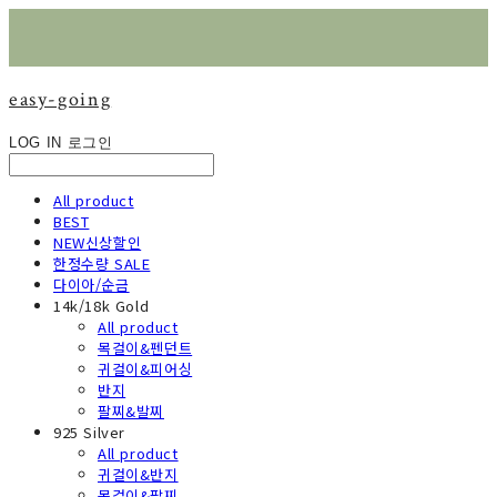
easy-going
LOG IN
로그인
All product
BEST
NEW신상할인
한정수량 SALE
다이아/순금
14k/18k Gold
All product
목걸이&펜던트
귀걸이&피어싱
반지
팔찌&발찌
925 Silver
All product
귀걸이&반지
목걸이&팔찌