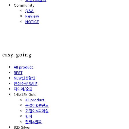
Community
Q&A
Review
NOTICE
easy-going
All product
BEST
NEW신상할인
한정수량 SALE
다이아/순금
14k/18k Gold
All product
목걸이&펜던트
귀걸이&피어싱
반지
팔찌&발찌
925 Silver