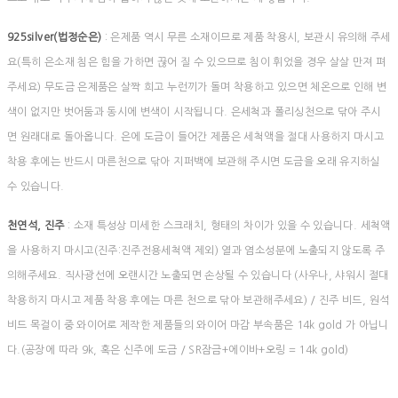
925silver(법정순은)
: 은제품 역시 무른 소재이므로 제품 착용시, 보관시 유의해 주세
요(특히 은소재 침은 힘을 가하면 끊어 질 수 있으므로 침이 휘었을 경우 살살 만져 펴
주세요) 무도금 은제품은 살짝 희고 누런끼가 돌며 착용하고 있으면 체온으로 인해 변
색이 없지만 벗어둠과 동시에 변색이 시작됩니다. 은세척과 폴리싱천으로 닦아 주시
면 원래대로 돌아옵니다. 은에 도금이 들어간 제품은 세척액을 절대 사용하지 마시고
착용 후에는 반드시 마른천으로 닦아 지퍼백에 보관해 주시면 도금을 오래 유지하실
수 있습니다.
천연석, 진주
: 소재 특성상 미세한 스크래치, 형태의 차이가 있을 수 있습니다. 세척액
을 사용하지 마시고(진주:진주전용세척액 제외) 열과 염소성분에 노출되지 않도록 주
의해주세요. 직사광선에 오랜시간 노출되면 손상될 수 있습니다 (사우나, 샤워시 절대
착용하지 마시고 제품 착용 후에는 마른 천으로 닦아 보관해주세요) / 진주 비드, 원석
비드 목걸이 중 와이어로 제작한 제품들의 와이어 마감 부속품은 14k gold 가 아닙니
다.(공장에 따라 9k, 혹은 신주에 도금 / SR잠금+에이바+오링 = 14k gold)