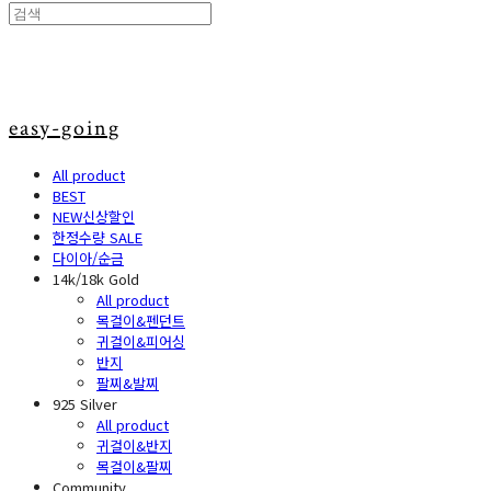
easy-going
All product
BEST
NEW신상할인
한정수량 SALE
다이아/순금
14k/18k Gold
All product
목걸이&펜던트
귀걸이&피어싱
반지
팔찌&발찌
925 Silver
All product
귀걸이&반지
목걸이&팔찌
Community