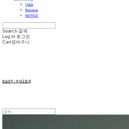
Q&A
Review
NOTICE
Search
검색
Log In
로그인
Cart
장바구니
easy-going