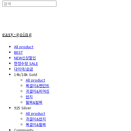
easy-going
All product
BEST
NEW신상할인
한정수량 SALE
다이아/순금
14k/18k Gold
All product
목걸이&펜던트
귀걸이&피어싱
반지
팔찌&발찌
925 Silver
All product
귀걸이&반지
목걸이&팔찌
Community