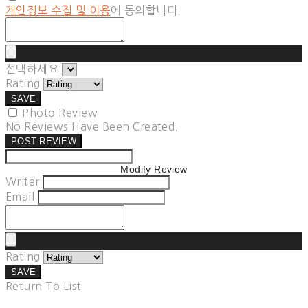
개인정보 수집 및 이용
에 동의합니다.
선택하세요
Rating
SAVE
Photo Review
No Reviews Have Been Created.
POST REVIEW
Modify Review
Writer
Email
Rating
SAVE
Return To List