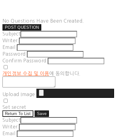
No Questions Have Been Created.
POST QUESTION
Subject
Writer
Email
Password
Confirm Password
개인정보 수집 및 이용
에 동의합니다.
Upload Image
Set secret
Return To List
Save
Subject
Writer
Email