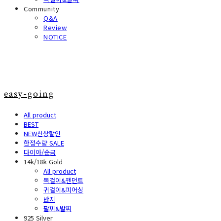
Community
Q&A
Review
NOTICE
easy-going
All product
BEST
NEW신상할인
한정수량 SALE
다이아/순금
14k/18k Gold
All product
목걸이&펜던트
귀걸이&피어싱
반지
팔찌&발찌
925 Silver