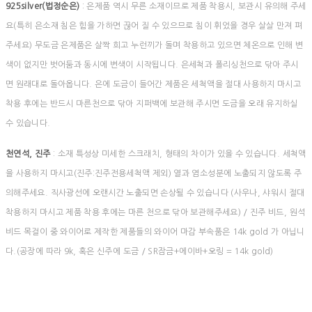
925silver(법정순은)
: 은제품 역시 무른 소재이므로 제품 착용시, 보관시 유의해 주세
요(특히 은소재 침은 힘을 가하면 끊어 질 수 있으므로 침이 휘었을 경우 살살 만져 펴
주세요) 무도금 은제품은 살짝 희고 누런끼가 돌며 착용하고 있으면 체온으로 인해 변
색이 없지만 벗어둠과 동시에 변색이 시작됩니다. 은세척과 폴리싱천으로 닦아 주시
면 원래대로 돌아옵니다. 은에 도금이 들어간 제품은 세척액을 절대 사용하지 마시고
착용 후에는 반드시 마른천으로 닦아 지퍼백에 보관해 주시면 도금을 오래 유지하실
수 있습니다.
천연석, 진주
: 소재 특성상 미세한 스크래치, 형태의 차이가 있을 수 있습니다. 세척액
을 사용하지 마시고(진주:진주전용세척액 제외) 열과 염소성분에 노출되지 않도록 주
의해주세요. 직사광선에 오랜시간 노출되면 손상될 수 있습니다 (사우나, 샤워시 절대
착용하지 마시고 제품 착용 후에는 마른 천으로 닦아 보관해주세요) / 진주 비드, 원석
비드 목걸이 중 와이어로 제작한 제품들의 와이어 마감 부속품은 14k gold 가 아닙니
다.(공장에 따라 9k, 혹은 신주에 도금 / SR잠금+에이바+오링 = 14k gold)