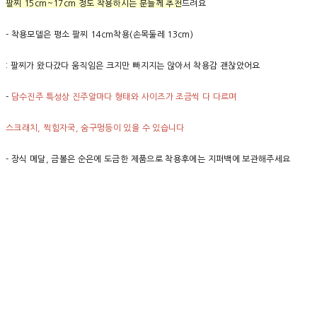
팔찌 15cm~17cm 정도 착용하시는 분들께 추천
드려요
- 착용모델은 평소 팔찌 14cm착용(손목둘레 13cm)
: 팔찌가 왔다갔다 움직임은 크지만 빠지지는 않아서 착용감 괜찮았어요
-
담수진주 특성상 진주알마다 형태와 사이즈가 조금씩 다 다르며
스크래치, 찍힘자국, 숨구멍등이 있을 수 있습니다
- 장식 메달, 금볼은 순은에 도금한 제품으로 착용후에는 지퍼백에 보관해주세요