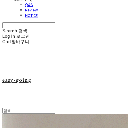
Q&A
Review
NOTICE
Search
검색
Log In
로그인
Cart
장바구니
easy-going