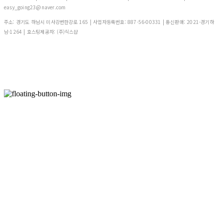
easy_going23@naver.com
주소: 경기도 하남시 미사강변한강로 165 | 사업자등록번호:
887-56-00331
| 통신판매:
2021-경기하
남-1264
| 호스팅제공자: (주)식스샵