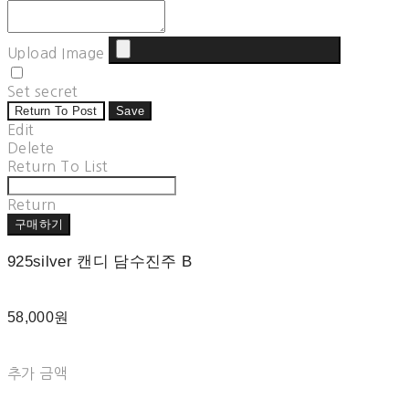
Upload Image
Set secret
Return To Post
Save
Edit
Delete
Return To List
Return
구매하기
925silver 캔디 담수진주 B
58,000원
추가 금액