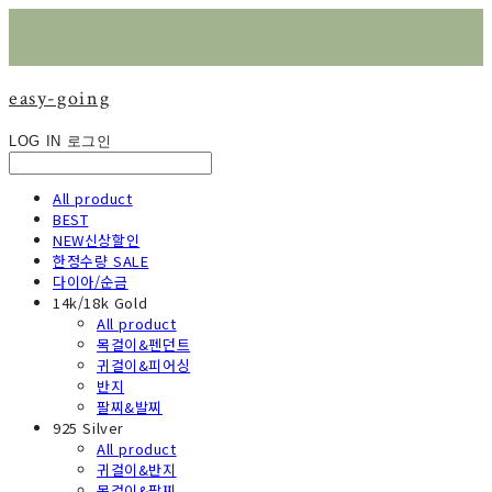
easy-going
LOG IN
로그인
All product
BEST
NEW신상할인
한정수량 SALE
다이아/순금
14k/18k Gold
All product
목걸이&펜던트
귀걸이&피어싱
반지
팔찌&발찌
925 Silver
All product
귀걸이&반지
목걸이&팔찌