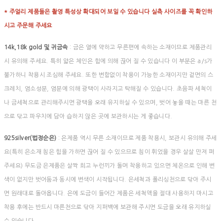
* 주얼리 제품들은 촬영 특성상 확대되어 보일 수 있습니다 실측 사이즈를 꼭 확인하
시고 주문해 주세요
14k,18k gold 및 귀금속
: 금은 열에 약하고 무른편에 속하는 소재이므로 제품관리
시 유의해 주세요. 특히 얇은 체인은 힘에 의해 끊어 질 수 있습니다 이 부분은 a/s가
불가하니 착용시 조심해 주세요. 또한 변함없이 착용이 가능한 소재이지만 겉면의 스
크레치, 염소성분, 염분에 의해 광택이 사라지고 탁해질 수 있습니다. 초음파 세척이
나 금세척으로 관리해주시면 광택을 오래 유지하실 수 있으며, 벗어 놓을 때는 마른 천
으로 닦고 파우치에 담아 습하지 않은 곳에 보관하시는 게 좋습니다.
925silver(법정순은)
: 은제품 역시 무른 소재이므로 제품 착용시, 보관시 유의해 주세
요(특히 은소재 침은 힘을 가하면 끊어 질 수 있으므로 침이 휘었을 경우 살살 만져 펴
주세요) 무도금 은제품은 살짝 희고 누런끼가 돌며 착용하고 있으면 체온으로 인해 변
색이 없지만 벗어둠과 동시에 변색이 시작됩니다. 은세척과 폴리싱천으로 닦아 주시
면 원래대로 돌아옵니다. 은에 도금이 들어간 제품은 세척액을 절대 사용하지 마시고
착용 후에는 반드시 마른천으로 닦아 지퍼백에 보관해 주시면 도금을 오래 유지하실