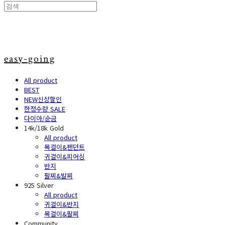
easy-going
All product
BEST
NEW신상할인
한정수량 SALE
다이아/순금
14k/18k Gold
All product
목걸이&펜던트
귀걸이&피어싱
반지
팔찌&발찌
925 Silver
All product
귀걸이&반지
목걸이&팔찌
Community