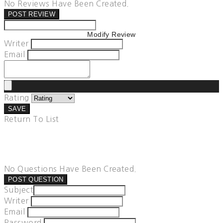
No Reviews Have Been Created.
POST REVIEW
Modify Review
Writer
Email
Rating
SAVE
Return To List
No Questions Have Been Created.
POST QUESTION
Subject
Writer
Email
Password