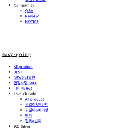
Community
Q&A
Review
NOTICE
easy-going
All product
BEST
NEW신상할인
한정수량 SALE
다이아/순금
14k/18k Gold
All product
목걸이&펜던트
귀걸이&피어싱
반지
팔찌&발찌
925 Silver