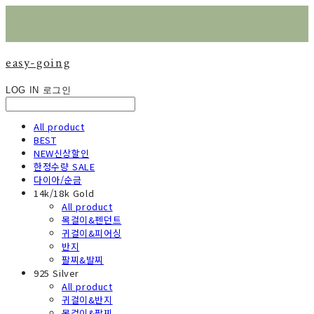
easy-going
LOG IN
로그인
All product
BEST
NEW신상할인
한정수량 SALE
다이아/순금
14k/18k Gold
All product
목걸이&펜던트
귀걸이&피어싱
반지
팔찌&발찌
925 Silver
All product
귀걸이&반지
목걸이&팔찌