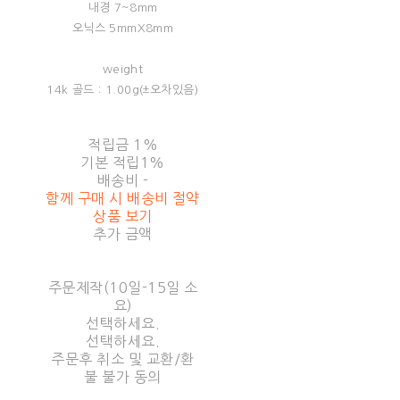
내경 7~8mm
오닉스 5mmX8mm
weight
14k 골드 : 1.00g(±오차있음)
적립금
1%
기본 적립
1%
배송비
-
함께 구매 시 배송비 절약
상품 보기
추가 금액
주문제작(10일-15일 소
요)
선택하세요.
선택하세요.
주문후 취소 및 교환/환
불 불가 동의