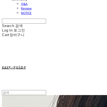
Q&A
Review
NOTICE
Search
검색
Log In
로그인
Cart
장바구니
easy-going