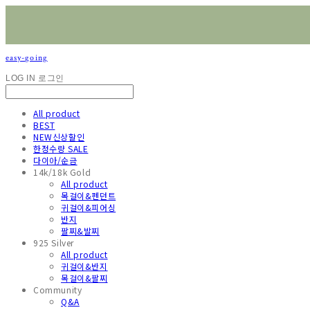
easy-going
LOG IN
로그인
All product
BEST
NEW신상할인
한정수량 SALE
다이아/순금
14k/18k Gold
All product
목걸이&펜던트
귀걸이&피어싱
반지
팔찌&발찌
925 Silver
All product
귀걸이&반지
목걸이&팔찌
Community
Q&A