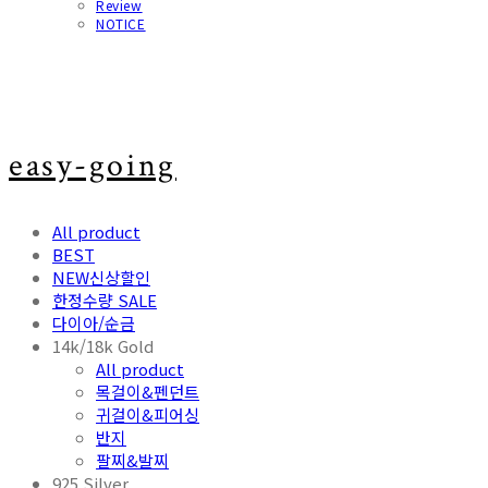
Review
NOTICE
easy-going
All product
BEST
NEW신상할인
한정수량 SALE
다이아/순금
14k/18k Gold
All product
목걸이&펜던트
귀걸이&피어싱
반지
팔찌&발찌
925 Silver