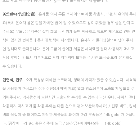
으로 닦고 파우치에 담아 습하지 않은 곳에 보관하시는 게 좋습니다.
925silver(법정순은)
: 은제품 역시 무른 소재이므로 제품 착용시, 보관시 유의해 주세
요(특히 은소재 침은 힘을 가하면 끊어 질 수 있으므로 침이 휘었을 경우 살살 만져 펴
주세요) 무도금 은제품은 살짝 희고 누런끼가 돌며 착용하고 있으면 체온으로 인해 변
색이 없지만 벗어둠과 동시에 변색이 시작됩니다. 은세척과 폴리싱천으로 닦아 주시
면 원래대로 돌아옵니다. 은에 도금이 들어간 제품은 세척액을 절대 사용하지 마시고
착용 후에는 반드시 마른천으로 닦아 지퍼백에 보관해 주시면 도금을 오래 유지하실
수 있습니다.
천연석, 진주
: 소재 특성상 미세한 스크래치, 형태의 차이가 있을 수 있습니다. 세척액
을 사용하지 마시고(진주:진주전용세척액 제외) 열과 염소성분에 노출되지 않도록 주
의해주세요. 직사광선에 오랜시간 노출되면 손상될 수 있습니다 (사우나, 샤워시 절대
착용하지 마시고 제품 착용 후에는 마른 천으로 닦아 보관해주세요) / 진주 비드, 원석
비드 목걸이 중 와이어로 제작한 제품들의 와이어 마감 부속품은 14k gold 가 아닙니
다.(공장에 따라 9k, 혹은 신주에 도금 / SR잠금+에이바+오링 = 14k gold)