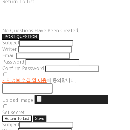
Return To List
No Questions Have Been Created.
POST QUESTION
Subject
Writer
Email
Password
Confirm Password
개인정보 수집 및 이용
에 동의합니다.
Upload Image
Set secret
Return To List
Save
Subject