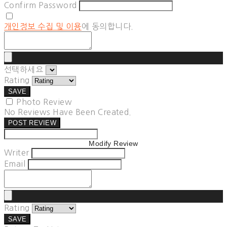
Confirm Password
개인정보 수집 및 이용
에 동의합니다.
선택하세요
Rating
SAVE
Photo Review
No Reviews Have Been Created.
POST REVIEW
Modify Review
Writer
Email
Rating
SAVE