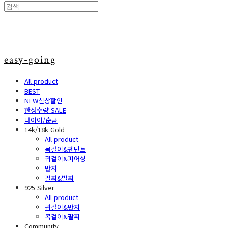
easy-going
All product
BEST
NEW신상할인
한정수량 SALE
다이아/순금
14k/18k Gold
All product
목걸이&펜던트
귀걸이&피어싱
반지
팔찌&발찌
925 Silver
All product
귀걸이&반지
목걸이&팔찌
Community