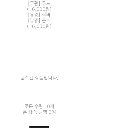
[무광] 골드
(+6,000원)
[유광] 실버
[유광] 골드
(+6,000원)
품절된 상품입니다.
주문 수량
0개
총 상품 금액
0원