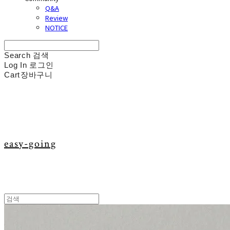
Q&A
Review
NOTICE
Search
검색
Log In
로그인
Cart
장바구니
easy-going