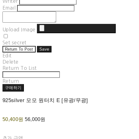
Writer
Email
Upload Image
Set secret
Return To Post
Save
Edit
Delete
Return To List
Return
구매하기
925silver 모모 원터치 E [유광/무광]
50,400원
56,000원
추가 금액