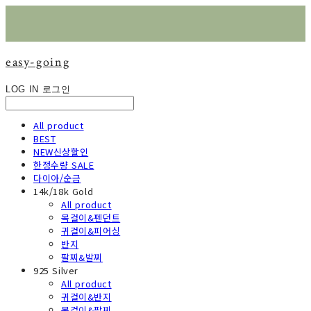
easy-going
LOG IN
로그인
All product
BEST
NEW신상할인
한정수량 SALE
다이아/순금
14k/18k Gold
All product
목걸이&펜던트
귀걸이&피어싱
반지
팔찌&발찌
925 Silver
All product
귀걸이&반지
목걸이&팔찌