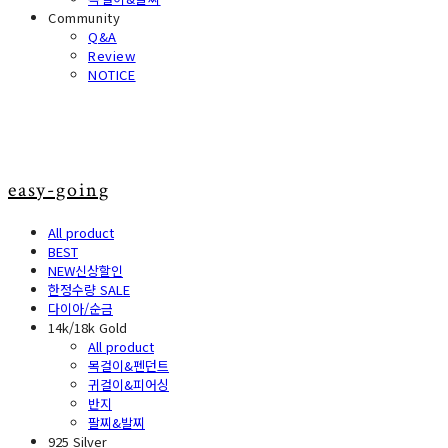
Community
Q&A
Review
NOTICE
easy-going
All product
BEST
NEW신상할인
한정수량 SALE
다이아/순금
14k/18k Gold
All product
목걸이&펜던트
귀걸이&피어싱
반지
팔찌&발찌
925 Silver