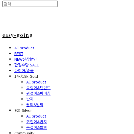
easy-going
All product
BEST
NEW신상할인
한정수량 SALE
다이아/순금
14k/18k Gold
All product
목걸이&펜던트
귀걸이&피어싱
반지
팔찌&발찌
925 Silver
All product
귀걸이&반지
목걸이&팔찌
Community