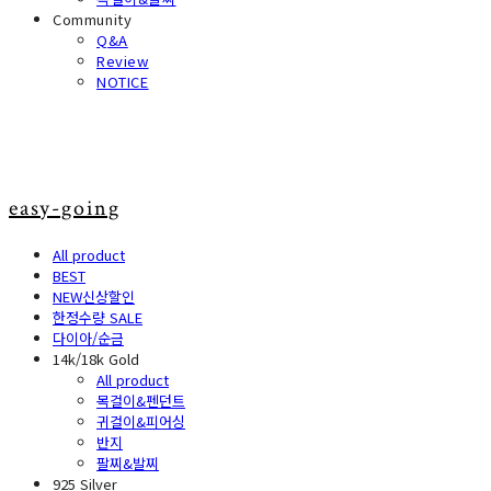
Community
Q&A
Review
NOTICE
easy-going
All product
BEST
NEW신상할인
한정수량 SALE
다이아/순금
14k/18k Gold
All product
목걸이&펜던트
귀걸이&피어싱
반지
팔찌&발찌
925 Silver