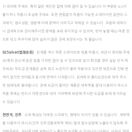
시 유의해 주세요. 특히 얇은 체인은 힘에 의해 끊어 질 수 있습니다 이 부분은 a/s가
불가하니 착용시 조심해 주세요. 또한 변함없이 착용이 가능한 소재이지만 겉면의 스
크레치, 염소성분, 염분에 의해 광택이 사라지고 탁해질 수 있습니다. 초음파 세척이
나 금세척으로 관리해주시면 광택을 오래 유지하실 수 있으며, 벗어 놓을 때는 마른 천
으로 닦고 파우치에 담아 습하지 않은 곳에 보관하시는 게 좋습니다.
925silver(법정순은)
: 은제품 역시 무른 소재이므로 제품 착용시, 보관시 유의해 주세
요(특히 은소재 침은 힘을 가하면 끊어 질 수 있으므로 침이 휘었을 경우 살살 만져 펴
주세요) 무도금 은제품은 살짝 희고 누런끼가 돌며 착용하고 있으면 체온으로 인해 변
색이 없지만 벗어둠과 동시에 변색이 시작됩니다. 은세척과 폴리싱천으로 닦아 주시
면 원래대로 돌아옵니다. 은에 도금이 들어간 제품은 세척액을 절대 사용하지 마시고
착용 후에는 반드시 마른천으로 닦아 지퍼백에 보관해 주시면 도금을 오래 유지하실
수 있습니다.
천연석, 진주
: 소재 특성상 미세한 스크래치, 형태의 차이가 있을 수 있습니다. 세척액
을 사용하지 마시고(진주:진주전용세척액 제외) 열과 염소성분에 노출되지 않도록 주
의해주세요. 직사광선에 오랜시간 노출되면 손상될 수 있습니다 (사우나, 샤워시 절대