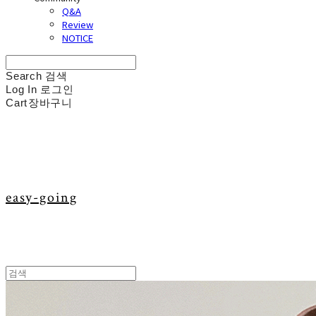
Q&A
Review
NOTICE
Search
검색
Log In
로그인
Cart
장바구니
easy-going