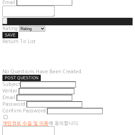
Email
Rating
SAVE
Return To List
No Questions Have Been Created.
POST QUESTION
Subject
Writer
Email
Password
Confirm Password
개인정보 수집 및 이용
에 동의합니다.