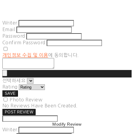
Writer
Email
Password
Confirm Password
개인정보 수집 및 이용
에 동의합니다.
선택하세요
Rating
SAVE
Photo Review
No Reviews Have Been Created.
POST REVIEW
Modify Review
Writer