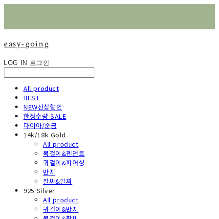
easy-going
LOG IN
로그인
All product
BEST
NEW신상할인
한정수량 SALE
다이아/순금
14k/18k Gold
All product
목걸이&펜던트
귀걸이&피어싱
반지
팔찌&발찌
925 Silver
All product
귀걸이&반지
목걸이&팔찌