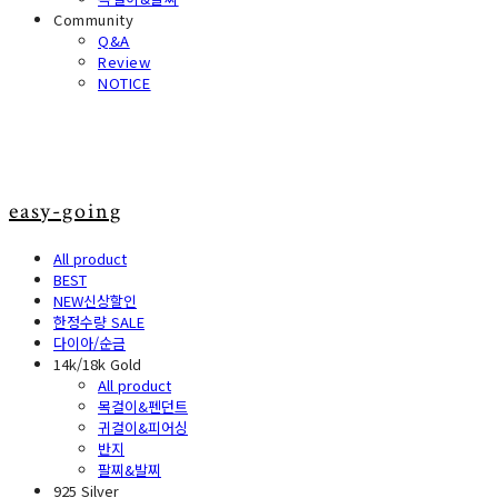
Community
Q&A
Review
NOTICE
easy-going
All product
BEST
NEW신상할인
한정수량 SALE
다이아/순금
14k/18k Gold
All product
목걸이&펜던트
귀걸이&피어싱
반지
팔찌&발찌
925 Silver