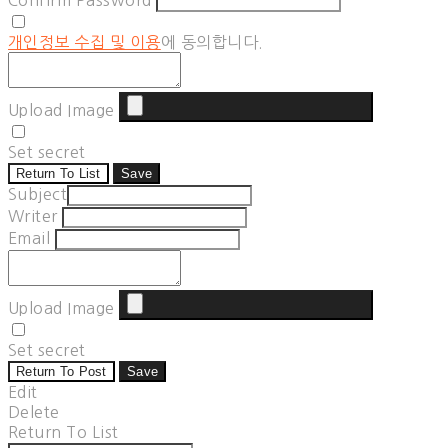
Confirm Password
개인정보 수집 및 이용
에 동의합니다.
Upload Image
Set secret
Return To List
Save
Subject
Writer
Email
Upload Image
Set secret
Return To Post
Save
Edit
Delete
Return To List