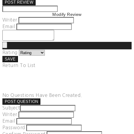
POST REVIEW
Modify Review
Writer
Email
Rating
SAVE
Return To List
No Questions Have Been Created.
POST QUESTION
Subject
Writer
Email
Password