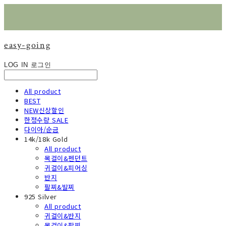
easy-going
LOG IN
로그인
All product
BEST
NEW신상할인
한정수량 SALE
다이아/순금
14k/18k Gold
All product
목걸이&펜던트
귀걸이&피어싱
반지
팔찌&발찌
925 Silver
All product
귀걸이&반지
목걸이&팔찌