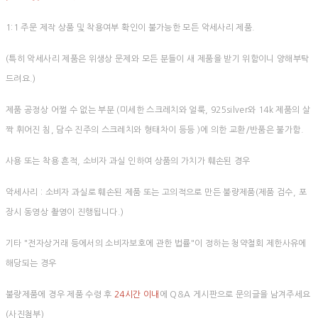
1:1 주문 제작 상품 및 착용여부 확인이 불가능한 모든 악세사리 제품.
(특히 악세사리 제품은 위생상 문제와 모든 분들이 새 제품을 받기 위함이니 양해부탁
드려요.)
제품 공정상 어쩔 수 없는 부분 (미세한 스크레치와 얼룩, 925silver와 14k 제품의 살
짝 휘어진 침, 담수 진주의 스크레치와 형태차이 등등 )에 의한 교환/반품은 불가함.
사용 또는 착용 흔적, 소비자 과실 인하여 상품의 가치가 훼손된 경우
악세사리 : 소비자 과실로 훼손된 제품 또는 고의적으로 만든 불량제품(제품 검수, 포
장시 동영상 촬영이 진행됩니다.)
기타 "전자상거래 등에서의 소비자보호에 관한 법률"이 정하는 청약철회 제한사유에
해당되는 경우
불량제품에 경우 제품 수령 후
24시간 이내
에 Q&A 게시판으로 문의글을 남겨주세요
(사진첨부)