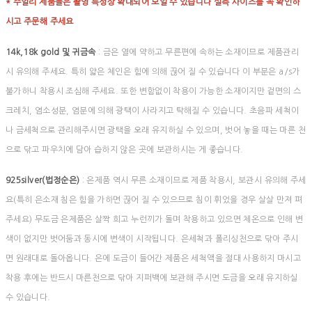
* 주얼리 제품들은 촬영 특성상 확대되어 보일 수 있습니다 실측 사이즈를 꼭 확인하
시고 주문해 주세요
14k,18k gold 및 귀금속
: 금은 열에 약하고 무른편에 속하는 소재이므로 제품관리
시 유의해 주세요. 특히 얇은 체인은 힘에 의해 끊어 질 수 있습니다 이 부분은 a/s가
불가하니 착용시 조심해 주세요. 또한 변함없이 착용이 가능한 소재이지만 겉면의 스
크레치, 염소성분, 염분에 의해 광택이 사라지고 탁해질 수 있습니다. 초음파 세척이
나 금세척으로 관리해주시면 광택을 오래 유지하실 수 있으며, 벗어 놓을 때는 마른 천
으로 닦고 파우치에 담아 습하지 않은 곳에 보관하시는 게 좋습니다.
925silver(법정순은)
: 은제품 역시 무른 소재이므로 제품 착용시, 보관시 유의해 주세
요(특히 은소재 침은 힘을 가하면 끊어 질 수 있으므로 침이 휘었을 경우 살살 만져 펴
주세요) 무도금 은제품은 살짝 희고 누런끼가 돌며 착용하고 있으면 체온으로 인해 변
색이 없지만 벗어둠과 동시에 변색이 시작됩니다. 은세척과 폴리싱천으로 닦아 주시
면 원래대로 돌아옵니다. 은에 도금이 들어간 제품은 세척액을 절대 사용하지 마시고
착용 후에는 반드시 마른천으로 닦아 지퍼백에 보관해 주시면 도금을 오래 유지하실
수 있습니다.