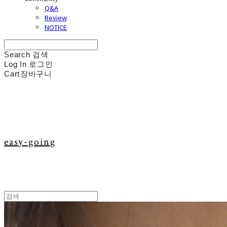
Q&A
Review
NOTICE
Search
검색
Log In
로그인
Cart
장바구니
easy-going