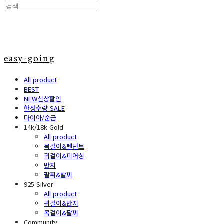
easy-going
All product
BEST
NEW신상할인
한정수량 SALE
다이아/순금
14k/18k Gold
All product
목걸이&펜던트
귀걸이&피어싱
반지
팔찌&발찌
925 Silver
All product
귀걸이&반지
목걸이&팔찌
Community