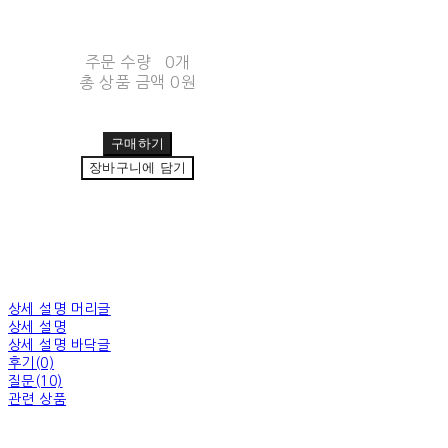
주문 수량
0개
총 상품 금액
0원
구매하기
장바구니에 담기
상세 설명 머리글
상세 설명
상세 설명 바닥글
후기(0)
질문(10)
관련 상품