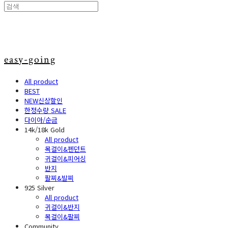
easy-going
All product
BEST
NEW신상할인
한정수량 SALE
다이아/순금
14k/18k Gold
All product
목걸이&펜던트
귀걸이&피어싱
반지
팔찌&발찌
925 Silver
All product
귀걸이&반지
목걸이&팔찌
Community