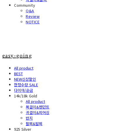
Community
Q&A
Review
NOTICE
easy-going
All product
BEST
NEW신상할인
한정수량 SALE
다이아/순금
14k/18k Gold
All product
목걸이&펜던트
귀걸이&피어싱
반지
팔찌&발찌
925 Silver