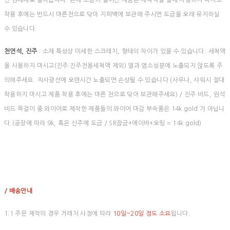
면 원래대로 돌아옵니다. 은에 도금이 들어간 제품은 세척액을 절대 사용하지 마시고
착용 후에는 반드시 마른천으로 닦아 지퍼백에 보관해 주시면 도금을 오래 유지하실
수 있습니다.
천연석, 진주
: 소재 특성상 미세한 스크래치, 형태의 차이가 있을 수 있습니다. 세척액
을 사용하지 마시고(진주:진주전용세척액 제외) 열과 염소성분에 노출되지 않도록 주
의해주세요. 직사광선에 오랜시간 노출되면 손상될 수 있습니다 (사우나, 샤워시 절대
착용하지 마시고 제품 착용 후에는 마른 천으로 닦아 보관해주세요) / 진주 비드, 원석
비드 목걸이 중 와이어로 제작한 제품들의 와이어 마감 부속품은 14k gold 가 아닙니
다.(공장에 따라 9k, 혹은 신주에 도금 / SR잠금+에이바+오링 = 14k gold)
/ 배송안내
1:1 주문 제작의 경우 거래처 사정에 따라
10일~20일 정도 소요
됩니다.