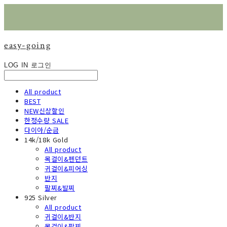
easy-going
LOG IN
로그인
All product
BEST
NEW신상할인
한정수량 SALE
다이아/순금
14k/18k Gold
All product
목걸이&펜던트
귀걸이&피어싱
반지
팔찌&발찌
925 Silver
All product
귀걸이&반지
목걸이&팔찌