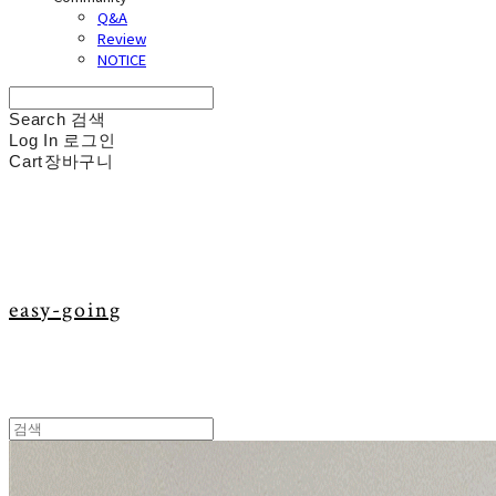
Q&A
Review
NOTICE
Search
검색
Log In
로그인
Cart
장바구니
easy-going