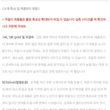
<소재 특성 및 제품관리 방법>
* 주얼리 제품들은 촬영 특성상 확대되어 보일 수 있습니다 실측 사이즈를 꼭 확인하
시고 주문해 주세요
14k,18k gold 및 귀금속
: 금은 열에 약하고 무른편에 속하는 소재이므로 제품관리
시 유의해 주세요. 특히 얇은 체인은 힘에 의해 끊어 질 수 있습니다 이 부분은 a/s가
불가하니 착용시 조심해 주세요. 또한 변함없이 착용이 가능한 소재이지만 겉면의 스
크레치, 염소성분, 염분에 의해 광택이 사라지고 탁해질 수 있습니다. 초음파 세척이
나 금세척으로 관리해주시면 광택을 오래 유지하실 수 있으며, 벗어 놓을 때는 마른 천
으로 닦고 파우치에 담아 습하지 않은 곳에 보관하시는 게 좋습니다.
925silver(법정순은)
: 은제품 역시 무른 소재이므로 제품 착용시, 보관시 유의해 주세
요(특히 은소재 침은 힘을 가하면 끊어 질 수 있으므로 침이 휘었을 경우 살살 만져 펴
주세요) 무도금 은제품은 살짝 희고 누런끼가 돌며 착용하고 있으면 체온으로 인해 변
색이 없지만 벗어둠과 동시에 변색이 시작됩니다. 은세척과 폴리싱천으로 닦아 주시