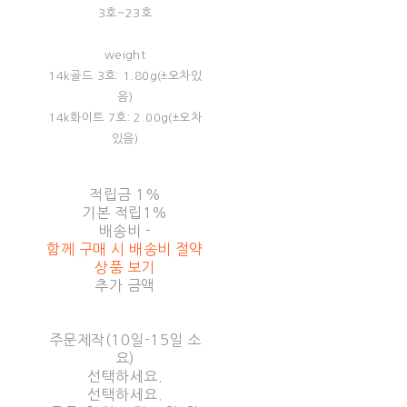
3호~23호
weight
14k골드 3호: 1.80g(±오차있
음)
14k화이트 7호: 2.00g(±오차
있음)
적립금
1%
기본 적립
1%
배송비
-
함께 구매 시 배송비 절약
상품 보기
추가 금액
주문제작(10일-15일 소
요)
선택하세요.
선택하세요.