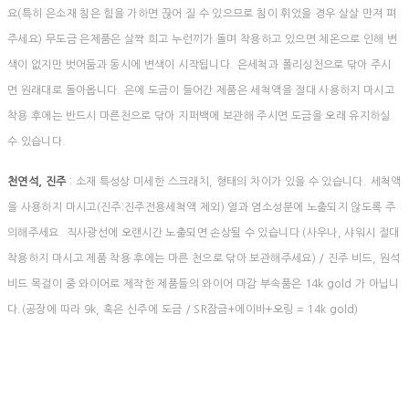
요(특히 은소재 침은 힘을 가하면 끊어 질 수 있으므로 침이 휘었을 경우 살살 만져 펴
주세요) 무도금 은제품은 살짝 희고 누런끼가 돌며 착용하고 있으면 체온으로 인해 변
색이 없지만 벗어둠과 동시에 변색이 시작됩니다. 은세척과 폴리싱천으로 닦아 주시
면 원래대로 돌아옵니다. 은에 도금이 들어간 제품은 세척액을 절대 사용하지 마시고
착용 후에는 반드시 마른천으로 닦아 지퍼백에 보관해 주시면 도금을 오래 유지하실
수 있습니다.
천연석, 진주
: 소재 특성상 미세한 스크래치, 형태의 차이가 있을 수 있습니다. 세척액
을 사용하지 마시고(진주:진주전용세척액 제외) 열과 염소성분에 노출되지 않도록 주
의해주세요. 직사광선에 오랜시간 노출되면 손상될 수 있습니다 (사우나, 샤워시 절대
착용하지 마시고 제품 착용 후에는 마른 천으로 닦아 보관해주세요) / 진주 비드, 원석
비드 목걸이 중 와이어로 제작한 제품들의 와이어 마감 부속품은 14k gold 가 아닙니
다.(공장에 따라 9k, 혹은 신주에 도금 / SR잠금+에이바+오링 = 14k gold)