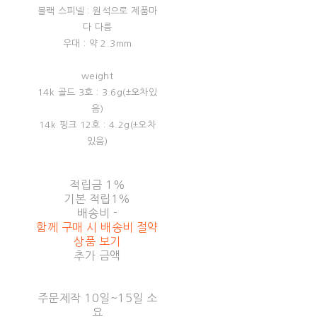
블랙 스피넬 : 원석으로 제품마
다 다름
우대 : 약 2.3mm
weight
14k 골드 3호 : 3.6g(±오차있
음)
14k 핑크 12호 : 4.2g(±오차
있음)
적립금
1%
기본 적립
1%
배송비
-
함께 구매 시 배송비 절약
상품 보기
추가 금액
주문제작 10일~15일 소
요