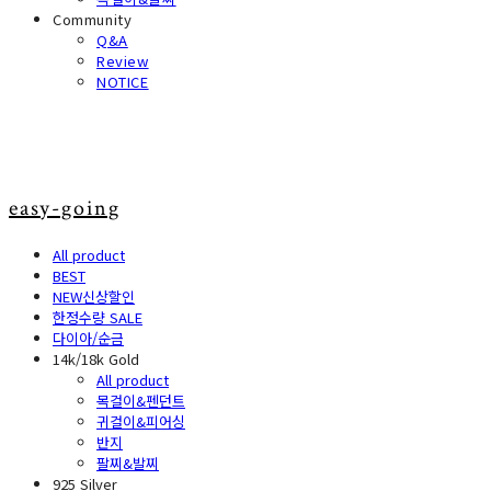
Community
Q&A
Review
NOTICE
easy-going
All product
BEST
NEW신상할인
한정수량 SALE
다이아/순금
14k/18k Gold
All product
목걸이&펜던트
귀걸이&피어싱
반지
팔찌&발찌
925 Silver