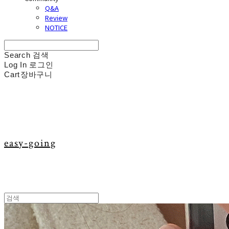
Q&A
Review
NOTICE
Search
검색
Log In
로그인
Cart
장바구니
easy-going