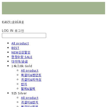
easy-going
LOG IN
로그인
All product
BEST
NEW신상할인
한정수량 SALE
다이아/순금
14k/18k Gold
All product
목걸이&펜던트
귀걸이&피어싱
반지
팔찌&발찌
925 Silver
All product
귀걸이&반지
목걸이&팔찌