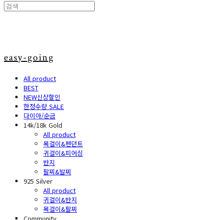
easy-going
All product
BEST
NEW신상할인
한정수량 SALE
다이아/순금
14k/18k Gold
All product
목걸이&펜던트
귀걸이&피어싱
반지
팔찌&발찌
925 Silver
All product
귀걸이&반지
목걸이&팔찌
Community