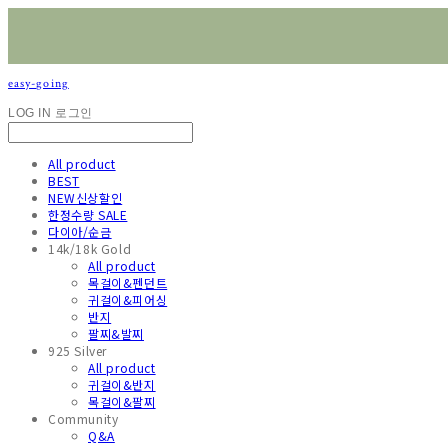
easy-going
LOG IN
로그인
All product
BEST
NEW신상할인
한정수량 SALE
다이아/순금
14k/18k Gold
All product
목걸이&펜던트
귀걸이&피어싱
반지
팔찌&발찌
925 Silver
All product
귀걸이&반지
목걸이&팔찌
Community
Q&A