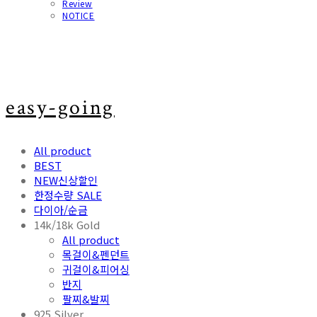
Review
NOTICE
easy-going
All product
BEST
NEW신상할인
한정수량 SALE
다이아/순금
14k/18k Gold
All product
목걸이&펜던트
귀걸이&피어싱
반지
팔찌&발찌
925 Silver