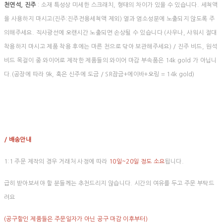
천연석, 진주
: 소재 특성상 미세한 스크래치, 형태의 차이가 있을 수 있습니다. 세척액
을 사용하지 마시고(진주:진주전용세척액 제외) 열과 염소성분에 노출되지 않도록 주
의해주세요. 직사광선에 오랜시간 노출되면 손상될 수 있습니다 (사우나, 샤워시 절대
착용하지 마시고 제품 착용 후에는 마른 천으로 닦아 보관해주세요) / 진주 비드, 원석
비드 목걸이 중 와이어로 제작한 제품들의 와이어 마감 부속품은 14k gold 가 아닙니
다.(공장에 따라 9k, 혹은 신주에 도금 / SR잠금+에이바+오링 = 14k gold)
/ 배송안내
1:1 주문 제작의 경우 거래처 사정에 따라
10일~20일 정도 소요
됩니다.
급히 받아보셔야 할 분들께는 추천드리지 않습니다. 시간의 여유를 두고 주문 부탁드
려요
(공구할인 제품들은 주문일자가 아닌 공구 마감 이후부터)