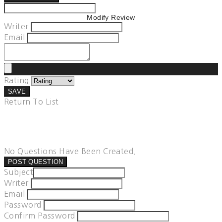
Modify Review
Writer
Email
Rating
SAVE
Return To List
No Questions Have Been Created.
POST QUESTION
Subject
Writer
Email
Password
Confirm Password