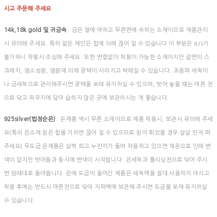
시고 주문해 주세요
14k,18k gold 및 귀금속
: 금은 열에 약하고 무른편에 속하는 소재이므로 제품관리
시 유의해 주세요. 특히 얇은 체인은 힘에 의해 끊어 질 수 있습니다 이 부분은 a/s가
불가하니 착용시 조심해 주세요. 또한 변함없이 착용이 가능한 소재이지만 겉면의 스
크레치, 염소성분, 염분에 의해 광택이 사라지고 탁해질 수 있습니다. 초음파 세척이
나 금세척으로 관리해주시면 광택을 오래 유지하실 수 있으며, 벗어 놓을 때는 마른 천
으로 닦고 파우치에 담아 습하지 않은 곳에 보관하시는 게 좋습니다.
925silver(법정순은)
: 은제품 역시 무른 소재이므로 제품 착용시, 보관시 유의해 주세
요(특히 은소재 침은 힘을 가하면 끊어 질 수 있으므로 침이 휘었을 경우 살살 만져 펴
주세요) 무도금 은제품은 살짝 희고 누런끼가 돌며 착용하고 있으면 체온으로 인해 변
색이 없지만 벗어둠과 동시에 변색이 시작됩니다. 은세척과 폴리싱천으로 닦아 주시
면 원래대로 돌아옵니다. 은에 도금이 들어간 제품은 세척액을 절대 사용하지 마시고
착용 후에는 반드시 마른천으로 닦아 지퍼백에 보관해 주시면 도금을 오래 유지하실
수 있습니다.