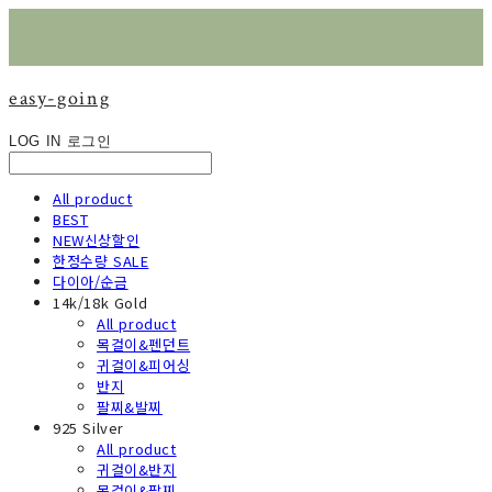
easy-going
LOG IN
로그인
All product
BEST
NEW신상할인
한정수량 SALE
다이아/순금
14k/18k Gold
All product
목걸이&펜던트
귀걸이&피어싱
반지
팔찌&발찌
925 Silver
All product
귀걸이&반지
목걸이&팔찌