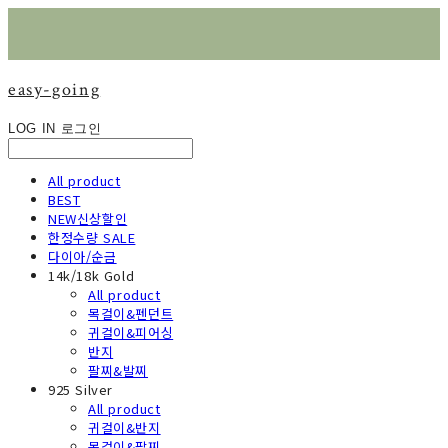
easy-going
LOG IN
로그인
All product
BEST
NEW신상할인
한정수량 SALE
다이아/순금
14k/18k Gold
All product
목걸이&펜던트
귀걸이&피어싱
반지
팔찌&발찌
925 Silver
All product
귀걸이&반지
목걸이&팔찌