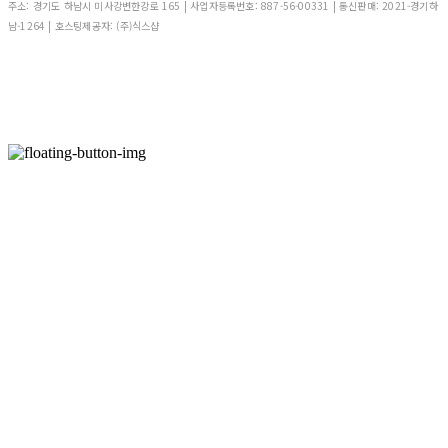
주소: 경기도 하남시 미사강변한강로 165 | 사업자등록번호:
887-56-00331
| 통신판매:
2021-경기하
남-1264
| 호스팅제공자: (주)식스샵