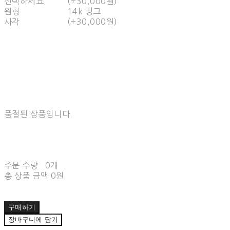
선택하세요.
(+30,000원)
원형
14k 핑크
사각
(+30,000원)
품절된 상품입니다.
주문 수량
0개
총 상품 금액
0원
구매하기
장바구니에 담기