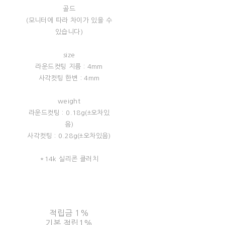
골드
(모니터에 따라 차이가 있을 수
있습니다)
size
라운드컷팅 지름 : 4mm
사각컷팅 한변 : 4mm
weight
라운드컷팅 : 0.18g(±오차있
음)
사각컷팅 : 0.28g(±오차있음)
*14k 실리콘 클러치
적립금
1%
기본 적립
1%