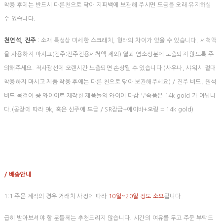
착용 후에는 반드시 마른천으로 닦아 지퍼백에 보관해 주시면 도금을 오래 유지하실
수 있습니다.
천연석, 진주
: 소재 특성상 미세한 스크래치, 형태의 차이가 있을 수 있습니다. 세척액
을 사용하지 마시고(진주:진주전용세척액 제외) 열과 염소성분에 노출되지 않도록 주
의해주세요. 직사광선에 오랜시간 노출되면 손상될 수 있습니다 (사우나, 샤워시 절대
착용하지 마시고 제품 착용 후에는 마른 천으로 닦아 보관해주세요) / 진주 비드, 원석
비드 목걸이 중 와이어로 제작한 제품들의 와이어 마감 부속품은 14k gold 가 아닙니
다.(공장에 따라 9k, 혹은 신주에 도금 / SR잠금+에이바+오링 = 14k gold)
/ 배송안내
1:1 주문 제작의 경우 거래처 사정에 따라
10일~20일 정도 소요
됩니다.
급히 받아보셔야 할 분들께는 추천드리지 않습니다. 시간의 여유를 두고 주문 부탁드