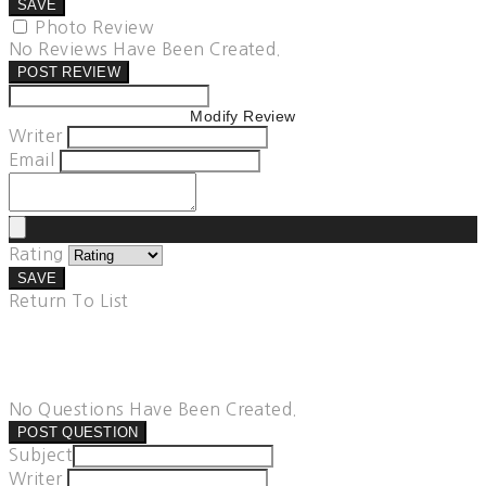
SAVE
Photo Review
No Reviews Have Been Created.
POST REVIEW
Modify Review
Writer
Email
Rating
SAVE
Return To List
No Questions Have Been Created.
POST QUESTION
Subject
Writer