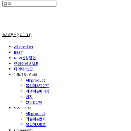
easy-going
All product
BEST
NEW신상할인
한정수량 SALE
다이아/순금
14k/18k Gold
All product
목걸이&펜던트
귀걸이&피어싱
반지
팔찌&발찌
925 Silver
All product
귀걸이&반지
목걸이&팔찌
Community