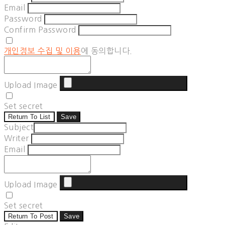
Email
Password
Confirm Password
개인정보 수집 및 이용
에 동의합니다.
Upload Image
Set secret
Return To List
Save
Subject
Writer
Email
Upload Image
Set secret
Return To Post
Save