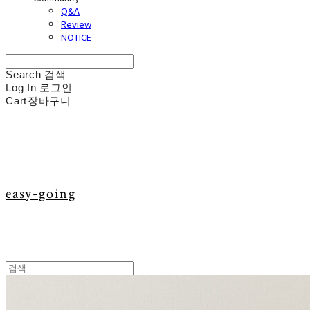
Q&A
Review
NOTICE
Search
검색
Log In
로그인
Cart
장바구니
easy-going