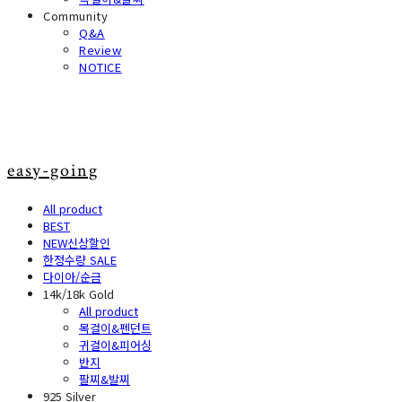
Community
Q&A
Review
NOTICE
easy-going
All product
BEST
NEW신상할인
한정수량 SALE
다이아/순금
14k/18k Gold
All product
목걸이&펜던트
귀걸이&피어싱
반지
팔찌&발찌
925 Silver