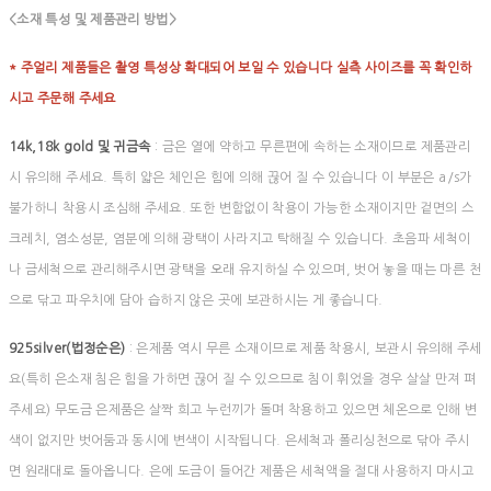
<소재 특성 및 제품관리 방법>
* 주얼리 제품들은 촬영 특성상 확대되어 보일 수 있습니다 실측 사이즈를 꼭 확인하
시고 주문해 주세요
14k,18k gold 및 귀금속
: 금은 열에 약하고 무른편에 속하는 소재이므로 제품관리
시 유의해 주세요. 특히 얇은 체인은 힘에 의해 끊어 질 수 있습니다 이 부분은 a/s가
불가하니 착용시 조심해 주세요. 또한 변함없이 착용이 가능한 소재이지만 겉면의 스
크레치, 염소성분, 염분에 의해 광택이 사라지고 탁해질 수 있습니다. 초음파 세척이
나 금세척으로 관리해주시면 광택을 오래 유지하실 수 있으며, 벗어 놓을 때는 마른 천
으로 닦고 파우치에 담아 습하지 않은 곳에 보관하시는 게 좋습니다.
925silver(법정순은)
: 은제품 역시 무른 소재이므로 제품 착용시, 보관시 유의해 주세
요(특히 은소재 침은 힘을 가하면 끊어 질 수 있으므로 침이 휘었을 경우 살살 만져 펴
주세요) 무도금 은제품은 살짝 희고 누런끼가 돌며 착용하고 있으면 체온으로 인해 변
색이 없지만 벗어둠과 동시에 변색이 시작됩니다. 은세척과 폴리싱천으로 닦아 주시
면 원래대로 돌아옵니다. 은에 도금이 들어간 제품은 세척액을 절대 사용하지 마시고