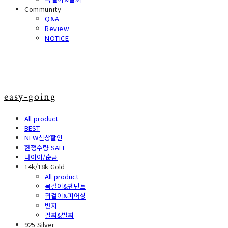
Community
Q&A
Review
NOTICE
easy-going
All product
BEST
NEW신상할인
한정수량 SALE
다이아/순금
14k/18k Gold
All product
목걸이&펜던트
귀걸이&피어싱
반지
팔찌&발찌
925 Silver