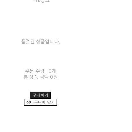
14k핑크
품절된 상품입니다.
주문 수량
0개
총 상품 금액
0원
구매하기
장바구니에 담기