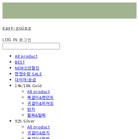
easy-going
LOG IN
로그인
All product
BEST
NEW신상할인
한정수량 SALE
다이아/순금
14k/18k Gold
All product
목걸이&펜던트
귀걸이&피어싱
반지
팔찌&발찌
925 Silver
All product
귀걸이&반지
목걸이&팔찌