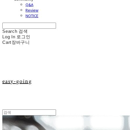
Q&A
Review
NOTICE
Search
검색
Log In
로그인
Cart
장바구니
easy-going