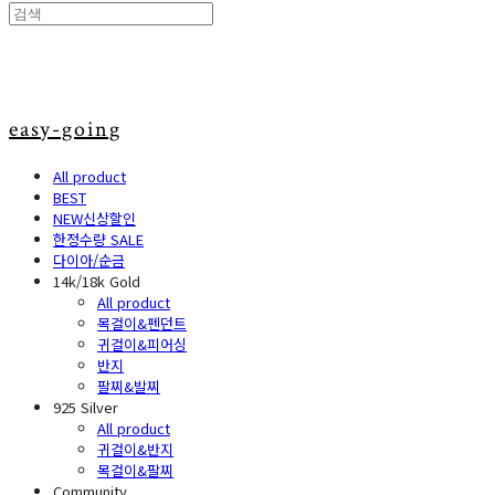
easy-going
All product
BEST
NEW신상할인
한정수량 SALE
다이아/순금
14k/18k Gold
All product
목걸이&펜던트
귀걸이&피어싱
반지
팔찌&발찌
925 Silver
All product
귀걸이&반지
목걸이&팔찌
Community