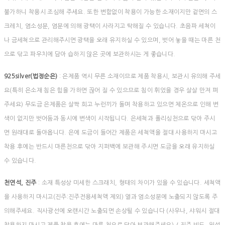
불가하니 착용시 조심해 주세요. 또한 변함없이 착용이 가능한 소재이지만 겉면의 스
크레치, 염소성분, 염분에 의해 광택이 사라지고 탁해질 수 있습니다. 초음파 세척이
나 금세척으로 관리해주시면 광택을 오래 유지하실 수 있으며, 벗어 놓을 때는 마른 천
으로 닦고 파우치에 담아 습하지 않은 곳에 보관하시는 게 좋습니다.
925silver(법정순은)
: 은제품 역시 무른 소재이므로 제품 착용시, 보관시 유의해 주세
요(특히 은소재 침은 힘을 가하면 끊어 질 수 있으므로 침이 휘었을 경우 살살 만져 펴
주세요) 무도금 은제품은 살짝 희고 누런끼가 돌며 착용하고 있으면 체온으로 인해 변
색이 없지만 벗어둠과 동시에 변색이 시작됩니다. 은세척과 폴리싱천으로 닦아 주시
면 원래대로 돌아옵니다. 은에 도금이 들어간 제품은 세척액을 절대 사용하지 마시고
착용 후에는 반드시 마른천으로 닦아 지퍼백에 보관해 주시면 도금을 오래 유지하실
수 있습니다.
천연석, 진주
: 소재 특성상 미세한 스크래치, 형태의 차이가 있을 수 있습니다. 세척액
을 사용하지 마시고(진주:진주전용세척액 제외) 열과 염소성분에 노출되지 않도록 주
의해주세요. 직사광선에 오랜시간 노출되면 손상될 수 있습니다 (사우나, 샤워시 절대