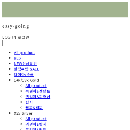
easy-going
LOG IN
로그인
All product
BEST
NEW신상할인
한정수량 SALE
다이아/순금
14k/18k Gold
All product
목걸이&펜던트
귀걸이&피어싱
반지
팔찌&발찌
925 Silver
All product
귀걸이&반지
목걸이&팔찌