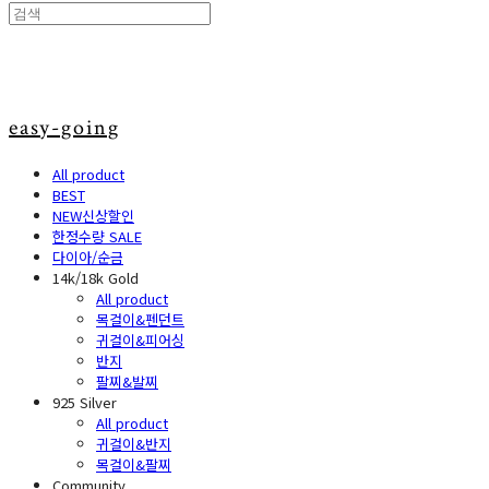
easy-going
All product
BEST
NEW신상할인
한정수량 SALE
다이아/순금
14k/18k Gold
All product
목걸이&펜던트
귀걸이&피어싱
반지
팔찌&발찌
925 Silver
All product
귀걸이&반지
목걸이&팔찌
Community