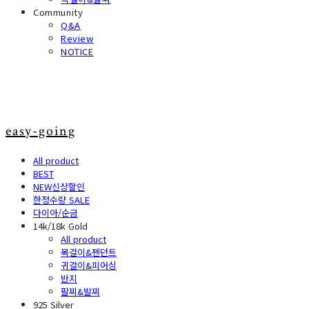
Community
Q&A
Review
NOTICE
easy-going
All product
BEST
NEW신상할인
한정수량 SALE
다이아/순금
14k/18k Gold
All product
목걸이&펜던트
귀걸이&피어싱
반지
팔찌&발찌
925 Silver