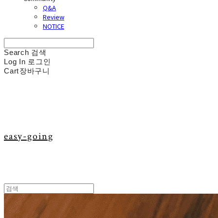
Q&A
Review
NOTICE
Search
검색
Log In
로그인
Cart
장바구니
easy-going