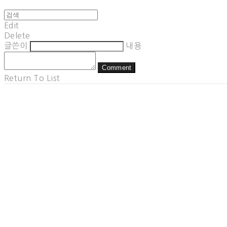
Edit
Delete
글쓴이
내용
Comment
Return To List