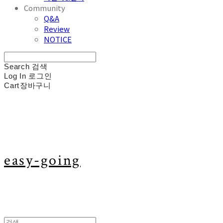
Community
Q&A
Review
NOTICE
Search
검색
Log In
로그인
Cart
장바구니
easy-going