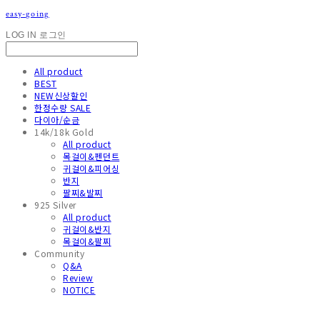
easy-going
LOG IN
로그인
All product
BEST
NEW신상할인
한정수량 SALE
다이아/순금
14k/18k Gold
All product
목걸이&펜던트
귀걸이&피어싱
반지
팔찌&발찌
925 Silver
All product
귀걸이&반지
목걸이&팔찌
Community
Q&A
Review
NOTICE