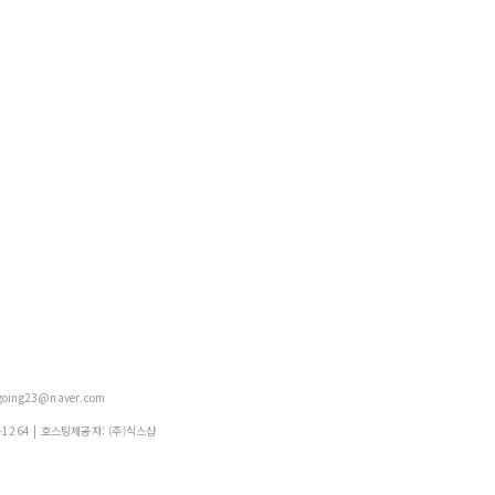
oing23@naver.com
-1264
| 호스팅제공자: (주)식스샵