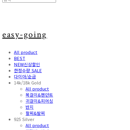
easy-going
All product
BEST
NEW신상할인
한정수량 SALE
다이아/순금
14k/18k Gold
All product
목걸이&펜던트
귀걸이&피어싱
반지
팔찌&발찌
925 Silver
All product