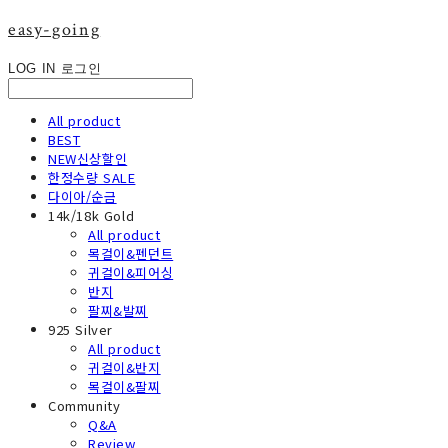
easy-going
LOG IN
로그인
All product
BEST
NEW신상할인
한정수량 SALE
다이아/순금
14k/18k Gold
All product
목걸이&펜던트
귀걸이&피어싱
반지
팔찌&발찌
925 Silver
All product
귀걸이&반지
목걸이&팔찌
Community
Q&A
Review