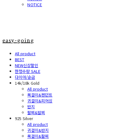
NOTICE
easy-going
All product
BEST
NEW신상할인
한정수량 SALE
다이아/순금
14k/18k Gold
All product
목걸이&펜던트
귀걸이&피어싱
반지
팔찌&발찌
925 Silver
All product
귀걸이&반지
목걸이&팔찌