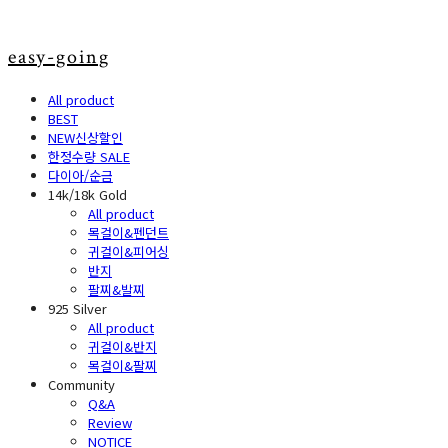
easy-going
All product
BEST
NEW신상할인
한정수량 SALE
다이아/순금
14k/18k Gold
All product
목걸이&펜던트
귀걸이&피어싱
반지
팔찌&발찌
925 Silver
All product
귀걸이&반지
목걸이&팔찌
Community
Q&A
Review
NOTICE