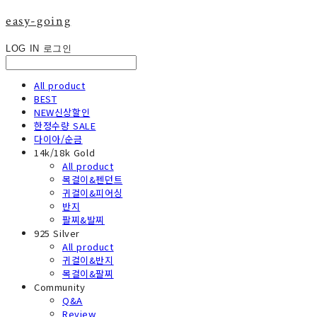
easy-going
LOG IN
로그인
All product
BEST
NEW신상할인
한정수량 SALE
다이아/순금
14k/18k Gold
All product
목걸이&펜던트
귀걸이&피어싱
반지
팔찌&발찌
925 Silver
All product
귀걸이&반지
목걸이&팔찌
Community
Q&A
Review