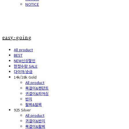
NOTICE
easy-going
All product
BEST
NEW신상할인
한정수량 SALE
다이아/순금
14k/18k Gold
All product
목걸이&펜던트
귀걸이&피어싱
반지
팔찌&발찌
925 Silver
All product
귀걸이&반지
목걸이&팔찌