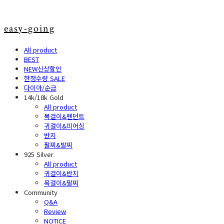
easy-going
All product
BEST
NEW신상할인
한정수량 SALE
다이아/순금
14k/18k Gold
All product
목걸이&펜던트
귀걸이&피어싱
반지
팔찌&발찌
925 Silver
All product
귀걸이&반지
목걸이&팔찌
Community
Q&A
Review
NOTICE