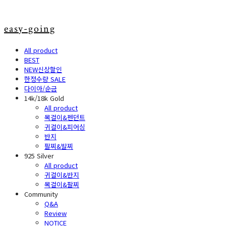
easy-going
All product
BEST
NEW신상할인
한정수량 SALE
다이아/순금
14k/18k Gold
All product
목걸이&펜던트
귀걸이&피어싱
반지
팔찌&발찌
925 Silver
All product
귀걸이&반지
목걸이&팔찌
Community
Q&A
Review
NOTICE