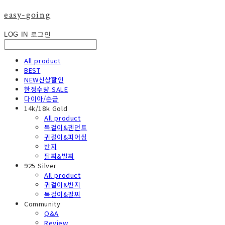
easy-going
LOG IN
로그인
All product
BEST
NEW신상할인
한정수량 SALE
다이아/순금
14k/18k Gold
All product
목걸이&펜던트
귀걸이&피어싱
반지
팔찌&발찌
925 Silver
All product
귀걸이&반지
목걸이&팔찌
Community
Q&A
Review