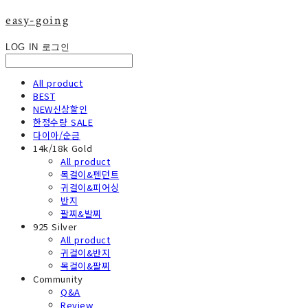
easy-going
LOG IN
로그인
All product
BEST
NEW신상할인
한정수량 SALE
다이아/순금
14k/18k Gold
All product
목걸이&펜던트
귀걸이&피어싱
반지
팔찌&발찌
925 Silver
All product
귀걸이&반지
목걸이&팔찌
Community
Q&A
Review