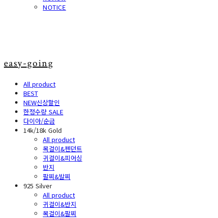
NOTICE
easy-going
All product
BEST
NEW신상할인
한정수량 SALE
다이아/순금
14k/18k Gold
All product
목걸이&펜던트
귀걸이&피어싱
반지
팔찌&발찌
925 Silver
All product
귀걸이&반지
목걸이&팔찌