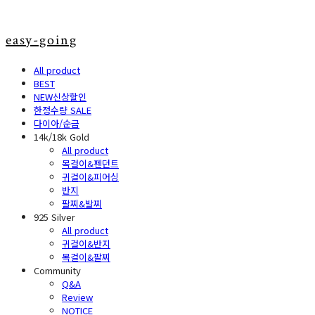
easy-going
All product
BEST
NEW신상할인
한정수량 SALE
다이아/순금
14k/18k Gold
All product
목걸이&펜던트
귀걸이&피어싱
반지
팔찌&발찌
925 Silver
All product
귀걸이&반지
목걸이&팔찌
Community
Q&A
Review
NOTICE