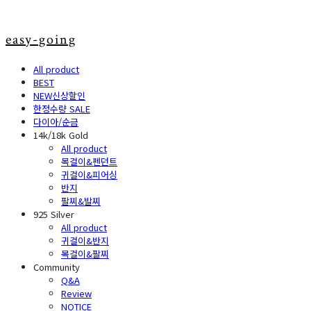
easy-going
All product
BEST
NEW신상할인
한정수량 SALE
다이아/순금
14k/18k Gold
All product
목걸이&펜던트
귀걸이&피어싱
반지
팔찌&발찌
925 Silver
All product
귀걸이&반지
목걸이&팔찌
Community
Q&A
Review
NOTICE