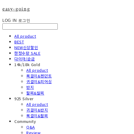
easy-going
LOG IN
로그인
All product
BEST
NEW신상할인
한정수량 SALE
다이아/순금
14k/18k Gold
All product
목걸이&펜던트
귀걸이&피어싱
반지
팔찌&발찌
925 Silver
All product
귀걸이&반지
목걸이&팔찌
Community
Q&A
Review