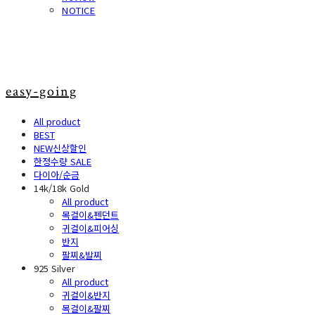
NOTICE
easy-going
All product
BEST
NEW신상할인
한정수량 SALE
다이아/순금
14k/18k Gold
All product
목걸이&펜던트
귀걸이&피어싱
반지
팔찌&발찌
925 Silver
All product
귀걸이&반지
목걸이&팔찌