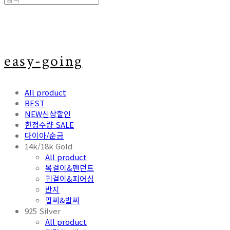
easy-going
All product
BEST
NEW신상할인
한정수량 SALE
다이아/순금
14k/18k Gold
All product
목걸이&펜던트
귀걸이&피어싱
반지
팔찌&발찌
925 Silver
All product