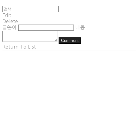
Edit
Delete
글쓴이
내용
Comment
Return To List