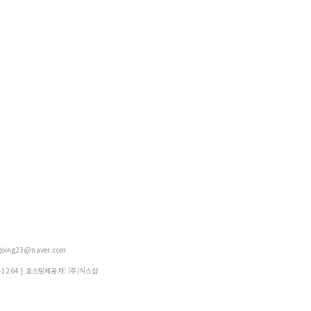
oing23@naver.com
-1264
| 호스팅제공자: (주)식스샵