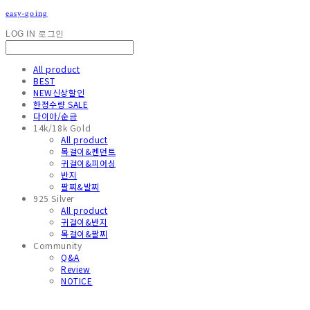
easy-going
LOG IN
로그인
All product
BEST
NEW신상할인
한정수량 SALE
다이아/순금
14k/18k Gold
All product
목걸이&펜던트
귀걸이&피어싱
반지
팔찌&발찌
925 Silver
All product
귀걸이&반지
목걸이&팔찌
Community
Q&A
Review
NOTICE