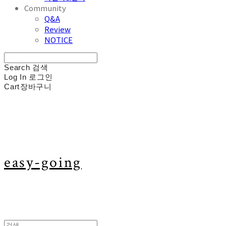
Community
Q&A
Review
NOTICE
Search
검색
Log In
로그인
Cart
장바구니
easy-going