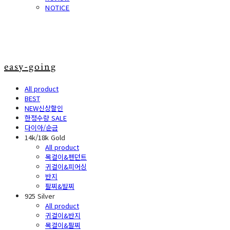
NOTICE
easy-going
All product
BEST
NEW신상할인
한정수량 SALE
다이아/순금
14k/18k Gold
All product
목걸이&펜던트
귀걸이&피어싱
반지
팔찌&발찌
925 Silver
All product
귀걸이&반지
목걸이&팔찌