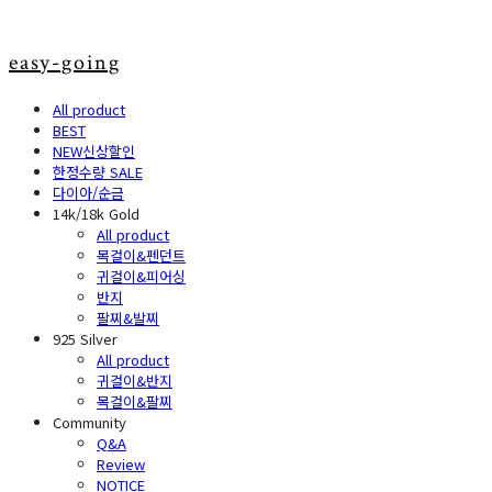
easy-going
All product
BEST
NEW신상할인
한정수량 SALE
다이아/순금
14k/18k Gold
All product
목걸이&펜던트
귀걸이&피어싱
반지
팔찌&발찌
925 Silver
All product
귀걸이&반지
목걸이&팔찌
Community
Q&A
Review
NOTICE