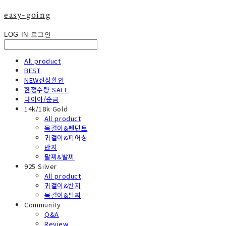
easy-going
LOG IN
로그인
All product
BEST
NEW신상할인
한정수량 SALE
다이아/순금
14k/18k Gold
All product
목걸이&펜던트
귀걸이&피어싱
반지
팔찌&발찌
925 Silver
All product
귀걸이&반지
목걸이&팔찌
Community
Q&A
Review