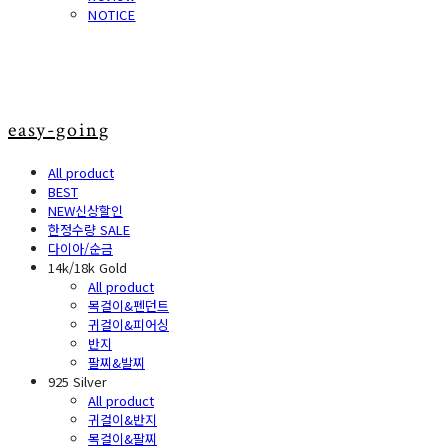
NOTICE
easy-going
All product
BEST
NEW신상할인
한정수량 SALE
다이아/순금
14k/18k Gold
All product
목걸이&펜던트
귀걸이&피어싱
반지
팔찌&발찌
925 Silver
All product
귀걸이&반지
목걸이&팔찌