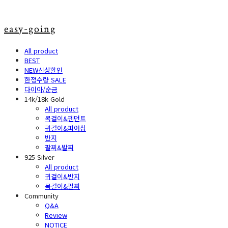
easy-going
All product
BEST
NEW신상할인
한정수량 SALE
다이아/순금
14k/18k Gold
All product
목걸이&펜던트
귀걸이&피어싱
반지
팔찌&발찌
925 Silver
All product
귀걸이&반지
목걸이&팔찌
Community
Q&A
Review
NOTICE