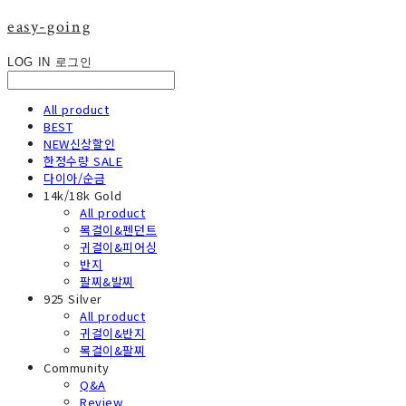
easy-going
LOG IN
로그인
All product
BEST
NEW신상할인
한정수량 SALE
다이아/순금
14k/18k Gold
All product
목걸이&펜던트
귀걸이&피어싱
반지
팔찌&발찌
925 Silver
All product
귀걸이&반지
목걸이&팔찌
Community
Q&A
Review