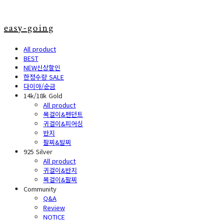
easy-going
All product
BEST
NEW신상할인
한정수량 SALE
다이아/순금
14k/18k Gold
All product
목걸이&펜던트
귀걸이&피어싱
반지
팔찌&발찌
925 Silver
All product
귀걸이&반지
목걸이&팔찌
Community
Q&A
Review
NOTICE