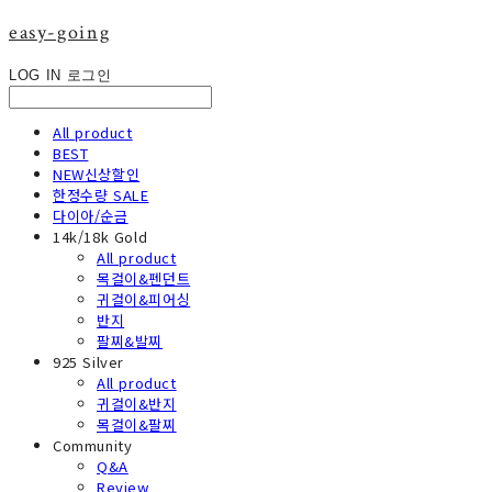
easy-going
LOG IN
로그인
All product
BEST
NEW신상할인
한정수량 SALE
다이아/순금
14k/18k Gold
All product
목걸이&펜던트
귀걸이&피어싱
반지
팔찌&발찌
925 Silver
All product
귀걸이&반지
목걸이&팔찌
Community
Q&A
Review