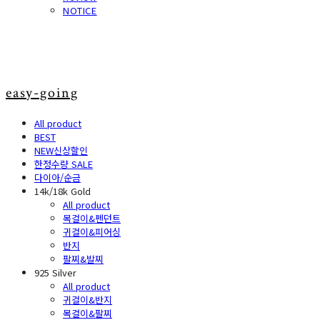
NOTICE
easy-going
All product
BEST
NEW신상할인
한정수량 SALE
다이아/순금
14k/18k Gold
All product
목걸이&펜던트
귀걸이&피어싱
반지
팔찌&발찌
925 Silver
All product
귀걸이&반지
목걸이&팔찌