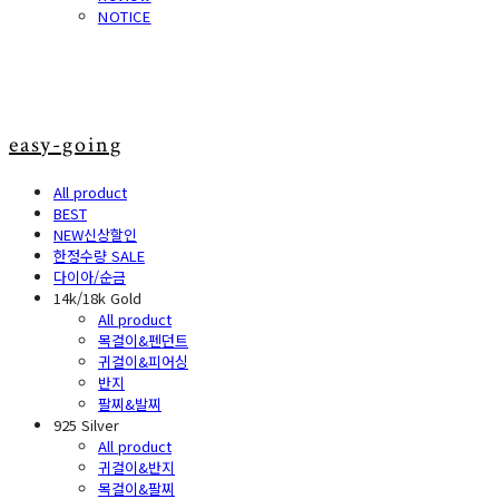
NOTICE
easy-going
All product
BEST
NEW신상할인
한정수량 SALE
다이아/순금
14k/18k Gold
All product
목걸이&펜던트
귀걸이&피어싱
반지
팔찌&발찌
925 Silver
All product
귀걸이&반지
목걸이&팔찌