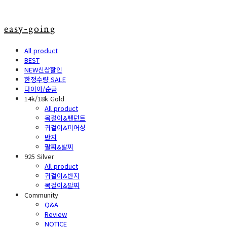
easy-going
All product
BEST
NEW신상할인
한정수량 SALE
다이아/순금
14k/18k Gold
All product
목걸이&펜던트
귀걸이&피어싱
반지
팔찌&발찌
925 Silver
All product
귀걸이&반지
목걸이&팔찌
Community
Q&A
Review
NOTICE