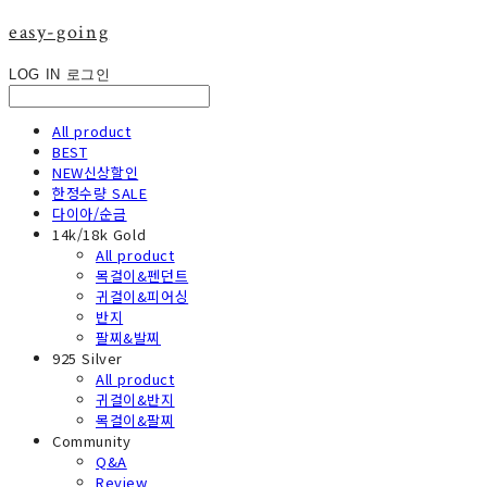
easy-going
LOG IN
로그인
All product
BEST
NEW신상할인
한정수량 SALE
다이아/순금
14k/18k Gold
All product
목걸이&펜던트
귀걸이&피어싱
반지
팔찌&발찌
925 Silver
All product
귀걸이&반지
목걸이&팔찌
Community
Q&A
Review