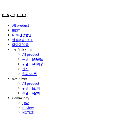
easy-going
All product
BEST
NEW신상할인
한정수량 SALE
다이아/순금
14k/18k Gold
All product
목걸이&펜던트
귀걸이&피어싱
반지
팔찌&발찌
925 Silver
All product
귀걸이&반지
목걸이&팔찌
Community
Q&A
Review
NOTICE