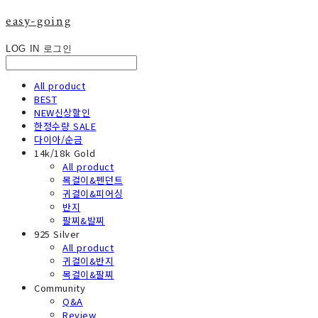
easy-going
LOG IN
로그인
All product
BEST
NEW신상할인
한정수량 SALE
다이아/순금
14k/18k Gold
All product
목걸이&펜던트
귀걸이&피어싱
반지
팔찌&발찌
925 Silver
All product
귀걸이&반지
목걸이&팔찌
Community
Q&A
Review