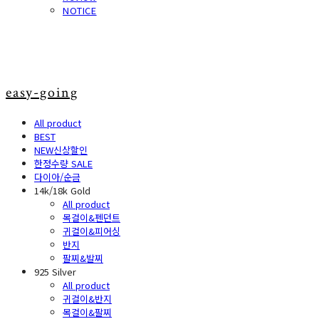
NOTICE
easy-going
All product
BEST
NEW신상할인
한정수량 SALE
다이아/순금
14k/18k Gold
All product
목걸이&펜던트
귀걸이&피어싱
반지
팔찌&발찌
925 Silver
All product
귀걸이&반지
목걸이&팔찌