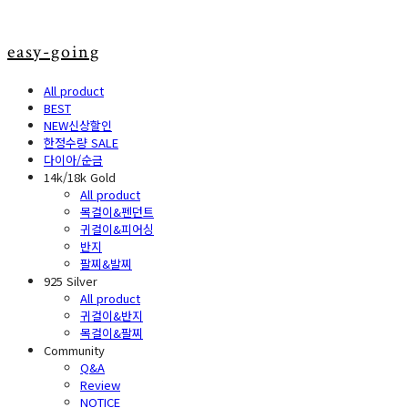
easy-going
All product
BEST
NEW신상할인
한정수량 SALE
다이아/순금
14k/18k Gold
All product
목걸이&펜던트
귀걸이&피어싱
반지
팔찌&발찌
925 Silver
All product
귀걸이&반지
목걸이&팔찌
Community
Q&A
Review
NOTICE