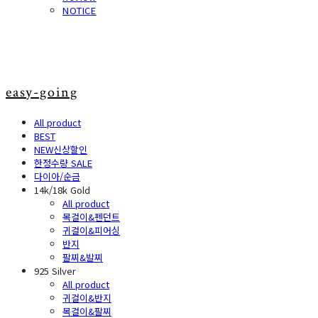
NOTICE
easy-going
All product
BEST
NEW신상할인
한정수량 SALE
다이아/순금
14k/18k Gold
All product
목걸이&펜던트
귀걸이&피어싱
반지
팔찌&발찌
925 Silver
All product
귀걸이&반지
목걸이&팔찌