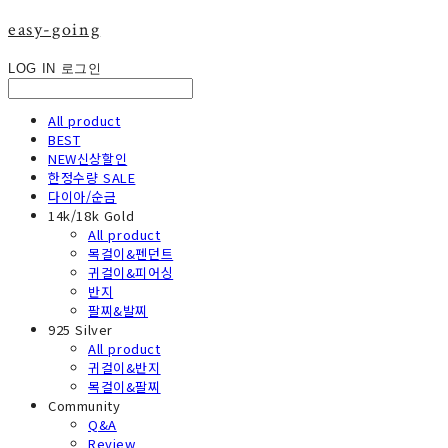
easy-going
LOG IN
로그인
All product
BEST
NEW신상할인
한정수량 SALE
다이아/순금
14k/18k Gold
All product
목걸이&펜던트
귀걸이&피어싱
반지
팔찌&발찌
925 Silver
All product
귀걸이&반지
목걸이&팔찌
Community
Q&A
Review