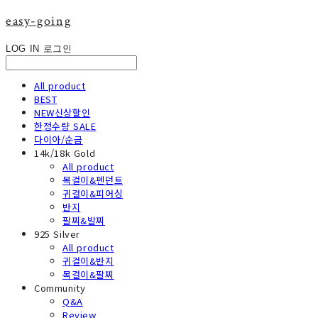
easy-going
LOG IN
로그인
All product
BEST
NEW신상할인
한정수량 SALE
다이아/순금
14k/18k Gold
All product
목걸이&펜던트
귀걸이&피어싱
반지
팔찌&발찌
925 Silver
All product
귀걸이&반지
목걸이&팔찌
Community
Q&A
Review