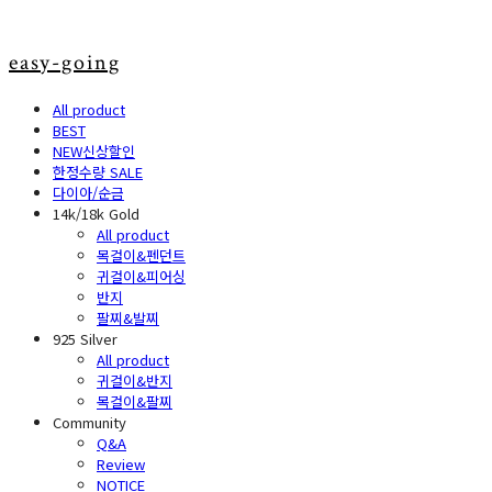
easy-going
All product
BEST
NEW신상할인
한정수량 SALE
다이아/순금
14k/18k Gold
All product
목걸이&펜던트
귀걸이&피어싱
반지
팔찌&발찌
925 Silver
All product
귀걸이&반지
목걸이&팔찌
Community
Q&A
Review
NOTICE