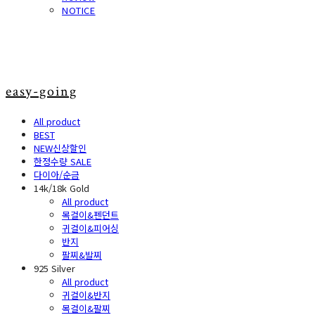
NOTICE
easy-going
All product
BEST
NEW신상할인
한정수량 SALE
다이아/순금
14k/18k Gold
All product
목걸이&펜던트
귀걸이&피어싱
반지
팔찌&발찌
925 Silver
All product
귀걸이&반지
목걸이&팔찌