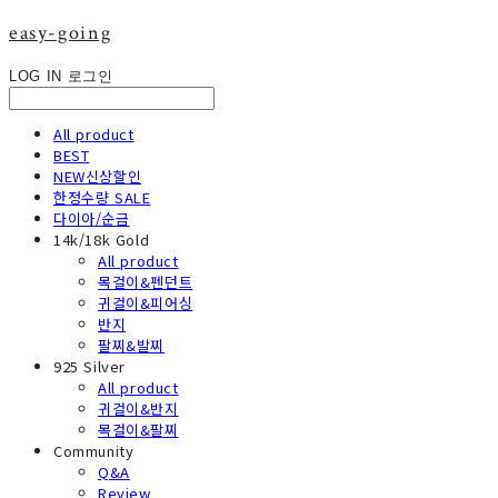
easy-going
LOG IN
로그인
All product
BEST
NEW신상할인
한정수량 SALE
다이아/순금
14k/18k Gold
All product
목걸이&펜던트
귀걸이&피어싱
반지
팔찌&발찌
925 Silver
All product
귀걸이&반지
목걸이&팔찌
Community
Q&A
Review