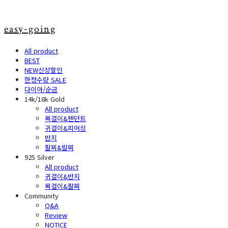
easy-going
All product
BEST
NEW신상할인
한정수량 SALE
다이아/순금
14k/18k Gold
All product
목걸이&펜던트
귀걸이&피어싱
반지
팔찌&발찌
925 Silver
All product
귀걸이&반지
목걸이&팔찌
Community
Q&A
Review
NOTICE