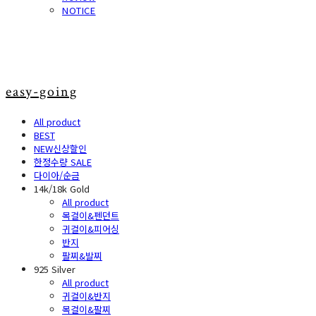
NOTICE
easy-going
All product
BEST
NEW신상할인
한정수량 SALE
다이아/순금
14k/18k Gold
All product
목걸이&펜던트
귀걸이&피어싱
반지
팔찌&발찌
925 Silver
All product
귀걸이&반지
목걸이&팔찌