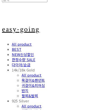
easy-going
All product
BEST
NEW신상할인
한정수량 SALE
다이아/순금
14k/18k Gold
All product
목걸이&펜던트
귀걸이&피어싱
반지
팔찌&발찌
925 Silver
All product