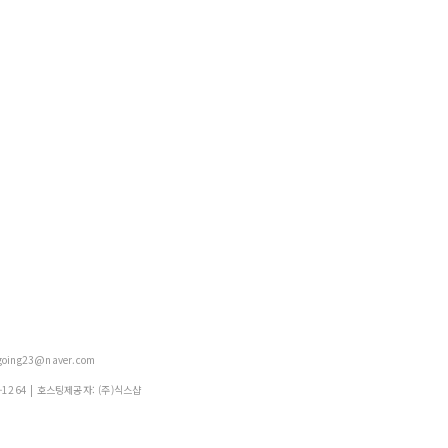
oing23@naver.com
-1264
| 호스팅제공자: (주)식스샵