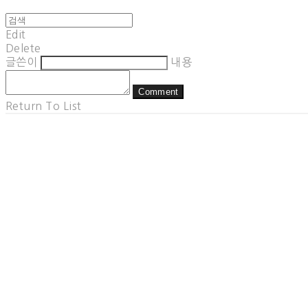
Edit
Delete
글쓴이
내용
Comment
Return To List