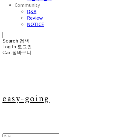
Community
Q&A
Review
NOTICE
Search
검색
Log In
로그인
Cart
장바구니
easy-going