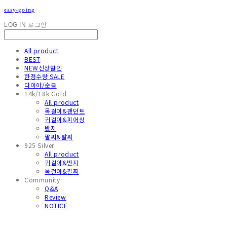
easy-going
LOG IN
로그인
All product
BEST
NEW신상할인
한정수량 SALE
다이아/순금
14k/18k Gold
All product
목걸이&펜던트
귀걸이&피어싱
반지
팔찌&발찌
925 Silver
All product
귀걸이&반지
목걸이&팔찌
Community
Q&A
Review
NOTICE