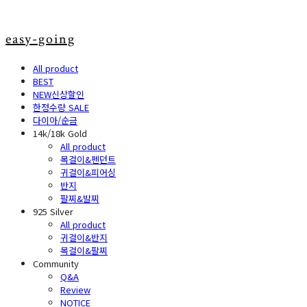
easy-going
All product
BEST
NEW신상할인
한정수량 SALE
다이아/순금
14k/18k Gold
All product
목걸이&펜던트
귀걸이&피어싱
반지
팔찌&발찌
925 Silver
All product
귀걸이&반지
목걸이&팔찌
Community
Q&A
Review
NOTICE