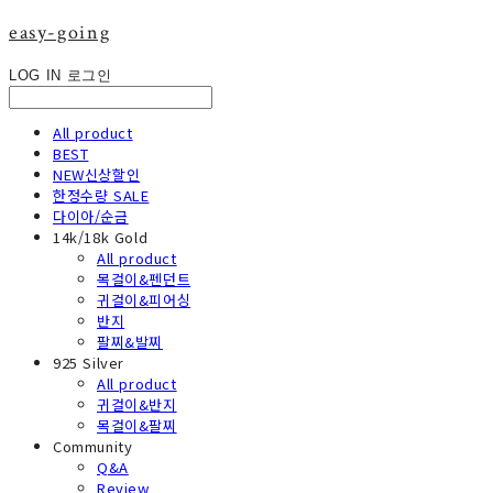
easy-going
LOG IN
로그인
All product
BEST
NEW신상할인
한정수량 SALE
다이아/순금
14k/18k Gold
All product
목걸이&펜던트
귀걸이&피어싱
반지
팔찌&발찌
925 Silver
All product
귀걸이&반지
목걸이&팔찌
Community
Q&A
Review