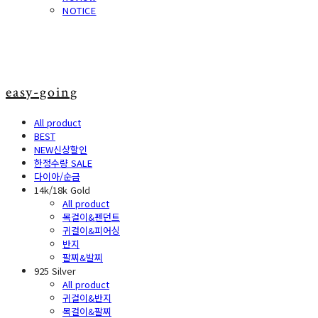
NOTICE
easy-going
All product
BEST
NEW신상할인
한정수량 SALE
다이아/순금
14k/18k Gold
All product
목걸이&펜던트
귀걸이&피어싱
반지
팔찌&발찌
925 Silver
All product
귀걸이&반지
목걸이&팔찌